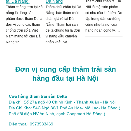
tại Đà Nẵng.
Đà Nẵng
Thảm chùi chân tại Hà
Thảm chống trơn tại đà
Thảm chùi chân tại Đà
Nội là một sản phẩm
nẵng là dòng sản
Nẵng, bán thảm chùi
có nhu cầu khá lớn. Do
phẩm được thảm Delta
chân giá rẻ tại Đà
tập trung dân cư đông
đơn vị cung cấp thảm
Nẵng. Thảm trải sàn
cũng như là nơi của
chống trơn số 1 Việt
delta chúng tôi là đơn
hàng ngàn công ty, …
Nam mang tới cho Đà
vị hàng đầu chuyên
Nẵng từ …
nhập khẩu và …
Đơn vị cung cấp thảm trải sàn
hàng đầu tại Hà Nội
Cửa hàng thảm trải sàn Delta
Địa chỉ: Số 27a ngõ 40 Chính Kinh - Thanh Xuân - Hà Nội
Địa Chỉ Kho: 54C Ngõ 36/1 Phố An Hòa- Mỗ Lao- Hà Đông (
Phố đối diện HV An Ninh, cạnh Coopmart Hà Đông )
Điện thoại: 0973533469