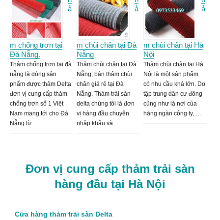
ả
ả
ả
m chống trơn tại
m chùi chân tại Đà
m chùi chân tại Hà
Đà Nẵng.
Nẵng
Nội
Thảm chống trơn tại đà
Thảm chùi chân tại Đà
Thảm chùi chân tại Hà
nẵng là dòng sản
Nẵng, bán thảm chùi
Nội là một sản phẩm
phẩm được thảm Delta
chân giá rẻ tại Đà
có nhu cầu khá lớn. Do
đơn vị cung cấp thảm
Nẵng. Thảm trải sàn
tập trung dân cư đông
chống trơn số 1 Việt
delta chúng tôi là đơn
cũng như là nơi của
Nam mang tới cho Đà
vị hàng đầu chuyên
hàng ngàn công ty, …
Nẵng từ …
nhập khẩu và …
Đơn vị cung cấp thảm trải sàn
hàng đầu tại Hà Nội
Cửa hàng thảm trải sàn Delta