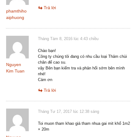
Trả lời
phamthiho
aiphuong
Tháng Tám 8, 2016 lúc 4:43 chiều
Chào bạn!
Công ty chúng tôi đang có nhu cầu loại Thảm chùi
chân đế cao su.
Nguyen
vậy Bên bạn kiểm tra và phản hổi sớm bên mình
Kim Tuan
nhé!
Cám ơn
Trả lời
Tháng Tư 17, 2017 lúc 12:38 sáng
Toi muon tham khao giá tham nhua gai mit khổ 1m2
× 20m