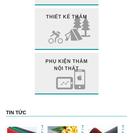
THIẾT KẾ THẢM
PHỤ KIỆN THẢM
NỘI THẤT
TIN TỨC
T
T
T
h
h
h