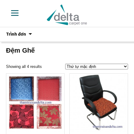
Chuyển
Trình đơn
đến
phần
nội
Đệm Ghế
dung
Showing all 4 results