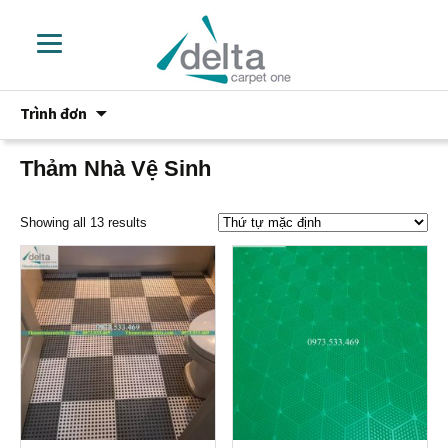
Chuyển
Trình đơn
đến
phần
nội
Thảm Nhà Vệ Sinh
dung
Showing all 13 results