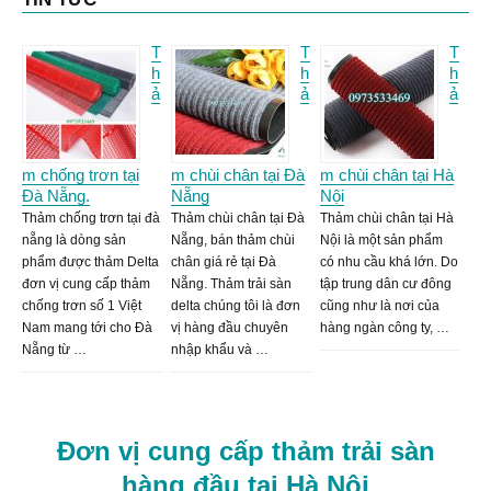
T
T
T
h
h
h
ả
ả
ả
m chống trơn tại
m chùi chân tại Đà
m chùi chân tại Hà
Đà Nẵng.
Nẵng
Nội
Thảm chống trơn tại đà
Thảm chùi chân tại Đà
Thảm chùi chân tại Hà
nẵng là dòng sản
Nẵng, bán thảm chùi
Nội là một sản phẩm
phẩm được thảm Delta
chân giá rẻ tại Đà
có nhu cầu khá lớn. Do
đơn vị cung cấp thảm
Nẵng. Thảm trải sàn
tập trung dân cư đông
chống trơn số 1 Việt
delta chúng tôi là đơn
cũng như là nơi của
Nam mang tới cho Đà
vị hàng đầu chuyên
hàng ngàn công ty, …
Nẵng từ …
nhập khẩu và …
Đơn vị cung cấp thảm trải sàn
hàng đầu tại Hà Nội