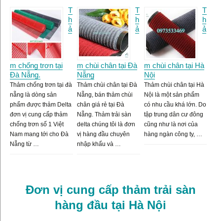
T
T
T
h
h
h
ả
ả
ả
m chống trơn tại
m chùi chân tại Đà
m chùi chân tại Hà
Đà Nẵng.
Nẵng
Nội
Thảm chống trơn tại đà
Thảm chùi chân tại Đà
Thảm chùi chân tại Hà
nẵng là dòng sản
Nẵng, bán thảm chùi
Nội là một sản phẩm
phẩm được thảm Delta
chân giá rẻ tại Đà
có nhu cầu khá lớn. Do
đơn vị cung cấp thảm
Nẵng. Thảm trải sàn
tập trung dân cư đông
chống trơn số 1 Việt
delta chúng tôi là đơn
cũng như là nơi của
Nam mang tới cho Đà
vị hàng đầu chuyên
hàng ngàn công ty, …
Nẵng từ …
nhập khẩu và …
Đơn vị cung cấp thảm trải sàn
hàng đầu tại Hà Nội