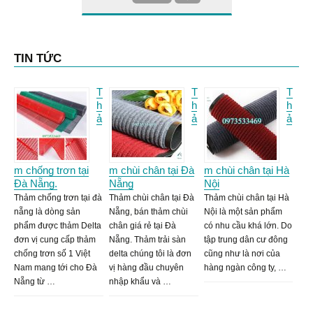
TIN TỨC
T
T
T
h
h
h
ả
ả
ả
m chống trơn tại
m chùi chân tại Đà
m chùi chân tại Hà
Đà Nẵng.
Nẵng
Nội
Thảm chống trơn tại đà
Thảm chùi chân tại Đà
Thảm chùi chân tại Hà
nẵng là dòng sản
Nẵng, bán thảm chùi
Nội là một sản phẩm
phẩm được thảm Delta
chân giá rẻ tại Đà
có nhu cầu khá lớn. Do
đơn vị cung cấp thảm
Nẵng. Thảm trải sàn
tập trung dân cư đông
chống trơn số 1 Việt
delta chúng tôi là đơn
cũng như là nơi của
Nam mang tới cho Đà
vị hàng đầu chuyên
hàng ngàn công ty, …
Nẵng từ …
nhập khẩu và …