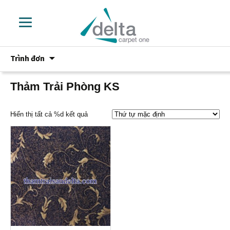
Chuyển
Trình đơn
đến
phần
nội
Thảm Trải Phòng KS
dung
Hiển thị tất cả %d kết quả