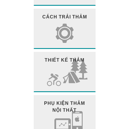
CÁCH TRẢI THẢM
THIẾT KẾ THẢM
PHỤ KIỆN THẢM
NỘI THẤT