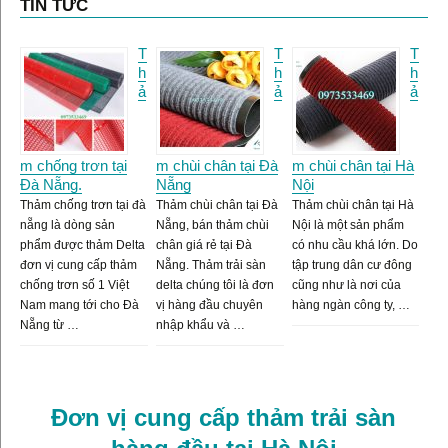
TIN TỨC
T
T
T
h
h
h
ả
ả
ả
m chống trơn tại
m chùi chân tại Đà
m chùi chân tại Hà
Đà Nẵng.
Nẵng
Nội
Thảm chống trơn tại đà
Thảm chùi chân tại Đà
Thảm chùi chân tại Hà
nẵng là dòng sản
Nẵng, bán thảm chùi
Nội là một sản phẩm
phẩm được thảm Delta
chân giá rẻ tại Đà
có nhu cầu khá lớn. Do
đơn vị cung cấp thảm
Nẵng. Thảm trải sàn
tập trung dân cư đông
chống trơn số 1 Việt
delta chúng tôi là đơn
cũng như là nơi của
Nam mang tới cho Đà
vị hàng đầu chuyên
hàng ngàn công ty, …
Nẵng từ …
nhập khẩu và …
Đơn vị cung cấp thảm trải sàn