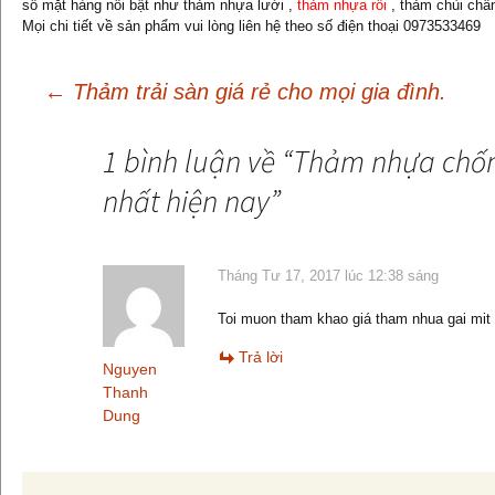
số mặt hàng nổi bật như thảm nhựa lưới ,
thảm nhựa rối
, thảm chùi ch
Mọi chi tiết về sản phẩm vui lòng liên hệ theo số điện thoại 0973533469
←
Thảm trải sàn giá rẻ cho mọi gia đình.
Điều
1 bình luận về “
Thảm nhựa chốn
nhất hiện nay
”
hướng
bài
Tháng Tư 17, 2017 lúc 12:38 sáng
Toi muon tham khao giá tham nhua gai mi
viết
Trả lời
Nguyen
Thanh
Dung