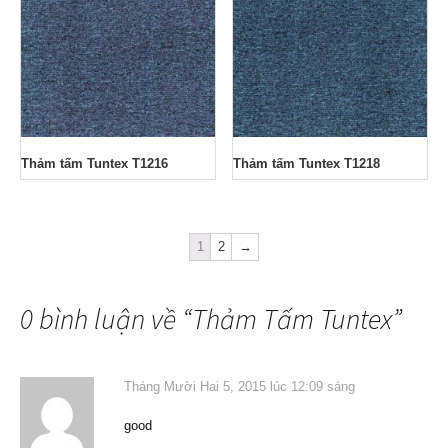
Thảm tấm Tuntex T1216
Thảm tấm Tuntex T1218
1
2
→
0 bình luận về “
Thảm Tấm Tuntex
”
Tháng Mười Hai 5, 2015 lúc 12:09 sáng
good