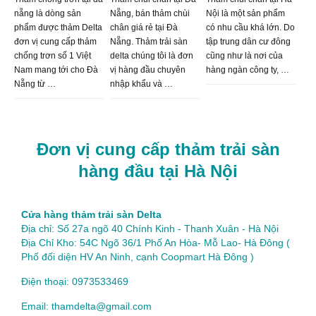
nẵng là dòng sản
Nẵng, bán thảm chùi
Nội là một sản phẩm
phẩm được thảm Delta
chân giá rẻ tại Đà
có nhu cầu khá lớn. Do
đơn vị cung cấp thảm
Nẵng. Thảm trải sàn
tập trung dân cư đông
chống trơn số 1 Việt
delta chúng tôi là đơn
cũng như là nơi của
Nam mang tới cho Đà
vị hàng đầu chuyên
hàng ngàn công ty, …
Nẵng từ …
nhập khẩu và …
Đơn vị cung cấp thảm trải sàn
hàng đầu tại Hà Nội
Cửa hàng thảm trải sàn Delta
Địa chỉ: Số 27a ngõ 40 Chính Kinh - Thanh Xuân - Hà Nội
Địa Chỉ Kho: 54C Ngõ 36/1 Phố An Hòa- Mỗ Lao- Hà Đông (
Phố đối diện HV An Ninh, cạnh Coopmart Hà Đông )
Điện thoại: 0973533469
Email: thamdelta@gmail.com