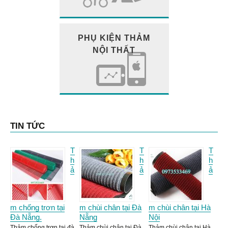
PHỤ KIỆN THẢM
NỘI THẤT
TIN TỨC
T
T
T
h
h
h
ả
ả
ả
m chống trơn tại
m chùi chân tại Đà
m chùi chân tại Hà
Đà Nẵng.
Nẵng
Nội
Thảm chống trơn tại đà
Thảm chùi chân tại Đà
Thảm chùi chân tại Hà