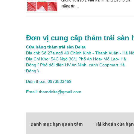
chống trơn số 1 Việt Nam mang tới cho Đà
Nẵng từ …
Đơn vị cung cấp thảm trải sàn 
Cửa hàng thảm trải sàn Delta
Địa chỉ: Số 27a ngõ 40 Chính Kinh - Thanh Xuân - Hà Nộ
Địa Chỉ Kho: 54C Ngõ 36/1 Phố An Hòa- Mỗ Lao- Hà
Đông ( Phố đối diện HV An Ninh, cạnh Coopmart Hà
Đông )
Điện thoại: 0973533469
Email: thamdelta@gmail.com
Danh mục bạn quan tâm
Tài khoản của bạn