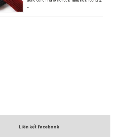
đông cũng như là nơi của hàng ngàn công ty,
…
Liên kết facebook