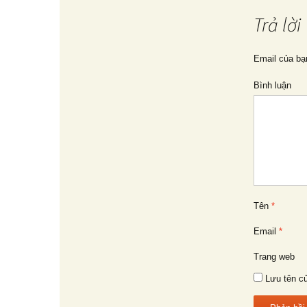
hướng
Trả lời
bài
Email của bạ
Bình luận
viết
Tên
*
Email
*
Trang web
Lưu tên củ