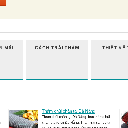
N MÃI
CÁCH TRẢI THẢM
THIẾT KẾ
Thảm chùi chân tại Đà Nẵng
Thảm chùi chân tại Đà Nẵng, bán thảm chùi
m
chân giá rẻ tại Đà Nẵng. Thảm trải sàn delta