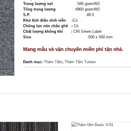
Trọng lượng sợi
:585 gram/M2
Tổng trọng lượng
:4900 gram/M2
S.P. :I
9.0
Khử tĩnh điện vĩnh viễn :
Có
Chống lực nén chân ghế :
Có
Chất lượng không khí :
CRI Green Label
Size
:500 x 500 mm
Mang mẫu và vận chuyển miễn phí tận nhà.
Danh mục:
Thảm Tấm
,
Thảm Tấm Tuntex