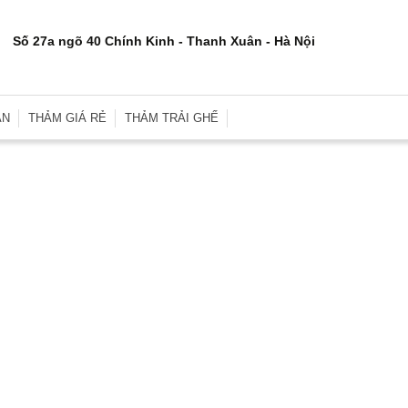
Số 27a ngõ 40 Chính Kinh - Thanh Xuân - Hà Nội
ÂN
THẢM GIÁ RẺ
THẢM TRẢI GHẾ
rơn
Thảm Trải Sàn Giá Rẻ
Thảm Trải Ghế Gỗ
inh
Thảm Trải Sàn Cũ
Đệm Ghế
e
Thảm Trải Nhà Xưởng
Gối Sofa
i
Thảm Trải Sự Kiện
Gối Ôm Văn Phòng
ới
Thảm Tập Yoga
Gối Ngủ
i
 Hợp