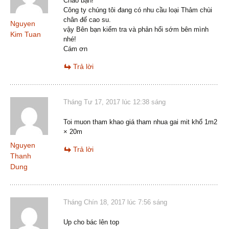
Chào bạn!
Công ty chúng tôi đang có nhu cầu loại Thảm chùi
chân đế cao su.
Nguyen
vậy Bên bạn kiểm tra và phản hổi sớm bên mình
Kim Tuan
nhé!
Cám ơn
Trả lời
Tháng Tư 17, 2017 lúc 12:38 sáng
Toi muon tham khao giá tham nhua gai mit khổ 1m2
× 20m
Nguyen
Trả lời
Thanh
Dung
Tháng Chín 18, 2017 lúc 7:56 sáng
Up cho bác lên top