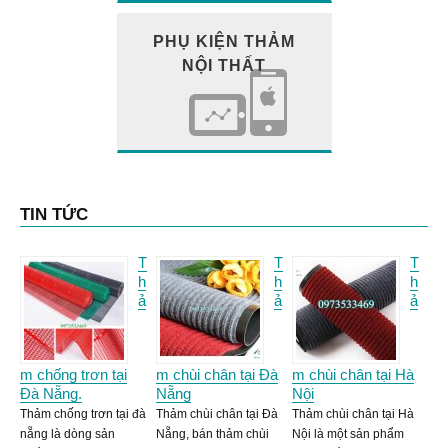
PHỤ KIỆN THẢM
NỘI THẤT
TIN TỨC
T
T
T
h
h
h
ả
ả
ả
m chống trơn tại
m chùi chân tại Đà
m chùi chân tại Hà
Đà Nẵng.
Nẵng
Nội
Thảm chống trơn tại đà
Thảm chùi chân tại Đà
Thảm chùi chân tại Hà
nẵng là dòng sản
Nẵng, bán thảm chùi
Nội là một sản phẩm