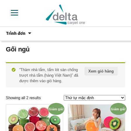
Chuyển
Trình đơn
đến
phần
nội
Gối ngủ
dung
“Thảm nhà tắm, tấm lót sàn chống
Xem giỏ hàng
trượt nhà tắm.(hàng Việt Nam)” đã
được thêm vào giỏ hàng.
Showing all 2 results
Giảm giá!
Giảm giá!