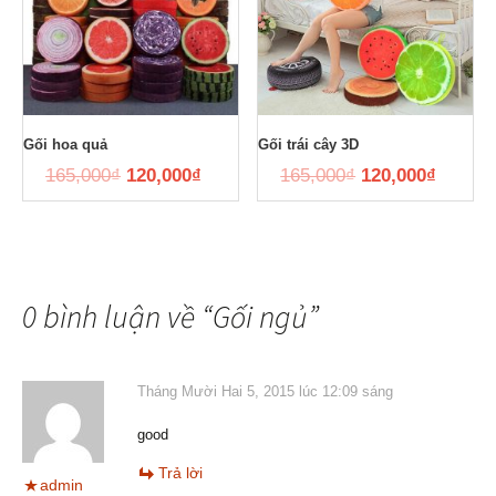
Gối hoa quả
Gối trái cây 3D
165,000
₫
120,000
₫
165,000
₫
120,000
₫
0 bình luận về “
Gối ngủ
”
Tháng Mười Hai 5, 2015 lúc 12:09 sáng
good
Trả lời
admin