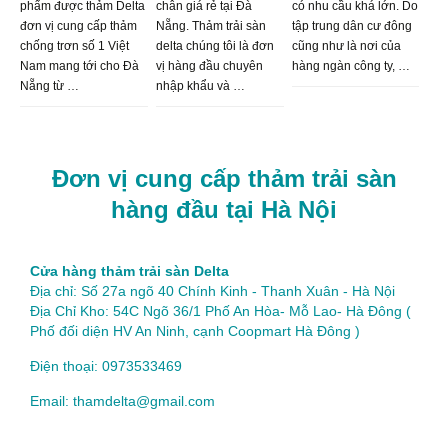
phẩm được thảm Delta
chân giá rẻ tại Đà
có nhu cầu khá lớn. Do
đơn vị cung cấp thảm
Nẵng. Thảm trải sàn
tập trung dân cư đông
chống trơn số 1 Việt
delta chúng tôi là đơn
cũng như là nơi của
Nam mang tới cho Đà
vị hàng đầu chuyên
hàng ngàn công ty, …
Nẵng từ …
nhập khẩu và …
Đơn vị cung cấp thảm trải sàn
hàng đầu tại Hà Nội
Cửa hàng thảm trải sàn Delta
Địa chỉ: Số 27a ngõ 40 Chính Kinh - Thanh Xuân - Hà Nội
Địa Chỉ Kho: 54C Ngõ 36/1 Phố An Hòa- Mỗ Lao- Hà Đông (
Phố đối diện HV An Ninh, cạnh Coopmart Hà Đông )
Điện thoại: 0973533469
Email: thamdelta@gmail.com