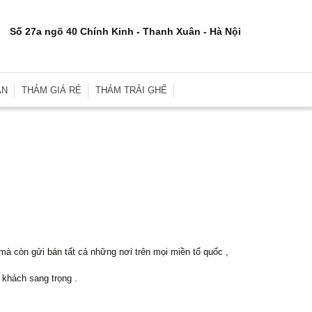
Số 27a ngõ 40 Chính Kinh - Thanh Xuân - Hà Nội
ÂN
THẢM GIÁ RẺ
THẢM TRẢI GHẾ
rơn
Thảm Trải Sàn Giá Rẻ
Thảm Trải Ghế Gỗ
inh
Thảm Trải Sàn Cũ
Đệm Ghế
e
Thảm Trải Nhà Xưởng
Gối Sofa
i
Thảm Trải Sự Kiện
Gối Ôm Văn Phòng
ới
Thảm Tập Yoga
Gối Ngủ
i
 Hợp
mà còn gửi bán tất cả những nơi trên mọi miền tổ quốc ,
khách sang trọng .