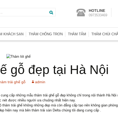
Tìm
HOTLINE
0973533469
kiếm
cho:
M KHÁCH SẠN
THẢM CHỐNG TRƠN
THẢM TẤM
THẢM CHÙI CH
m Wilton SA
Thảm Nhà Vệ Sinh
Thảm Tấm Basic
Thảm Chống T
m Trải Phòng KS
Thảm Trải Bể Bơi
Thảm Tấm Heritage
Thảm Nhà Vệ S
m Len Axminster
Thảm Nhựa Lưới
Thảm Tấm Indonesia
Thảm Welcom
ế gỗ đẹp tại Hà Nội
m Len Đặt Dệt
Thảm Tấm Interface
Thảm Nhựa Ga
m Đường Dẫn
Thảm Tấm Malaysia
Thảm Nhựa Lư
hảm trải ghế gỗ
admin
m Hành Lang
Thảm Tấm Thái Lan
Thảm Nhựa Rố
Thảm Tấm Tuntex
Thảm Sợi Tổng
n cung cấp những mẫu thảm trải ghế gỗ đẹp không chỉ trong nội thành Hà Nội 
 nét được nhiều người ưa chuộng nhất hiện nay.
Thảm Tấm U.A.E
 thảm trải ghế không những đẹp mà còn đẳng cấp tạo nên không gian phòng 
Thảm Tấm Nhật Bản
ẹp hiện nay mà bên thảm trải sàn Delta chúng tôi đang cung cấp .