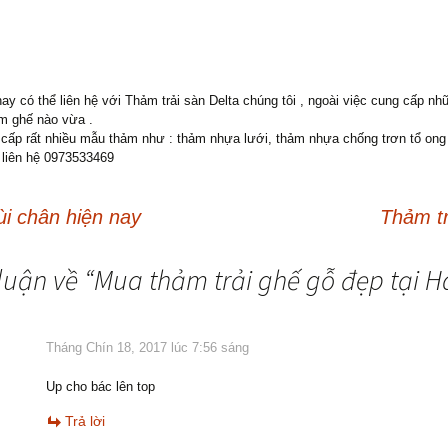
ay có thể liên hệ với Thảm trải sàn Delta chúng tôi , ngoài việc cung cấp n
m ghế nào vừa .
ng cấp rất nhiều mẫu thảm như : thảm nhựa lưới, thảm nhựa chống trơn tổ o
 liên hệ 0973533469
i chân hiện nay
Thảm tr
luận về “
Mua thảm trải ghế gỗ đẹp tại H
Tháng Chín 18, 2017 lúc 7:56 sáng
Up cho bác lên top
Trả lời