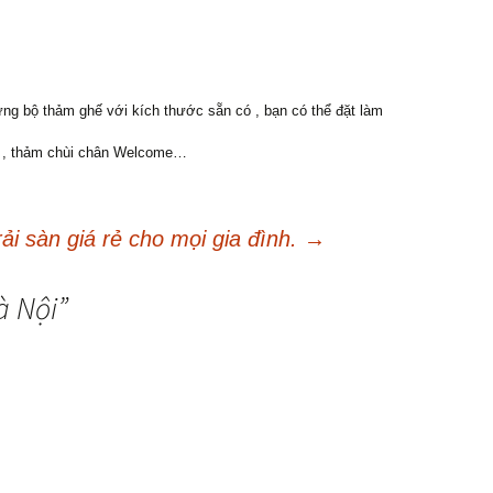
hững bộ thảm ghế với kích thước sẵn có , bạn có thể đặt làm
ng , thảm chùi chân Welcome…
ải sàn giá rẻ cho mọi gia đình.
→
à Nội
”