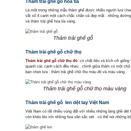
Thảm trải ghế gỗ hoa tỉa
Phào
Là một trong những mẫu thảm ghế được nhiều người lựa chọn 
vắt sổ 4 cạnh một cách chắc chắn và đẹp mắt . những đường n
và thảm trải ghế hoa tỉa vàng.
Thảm trải ghế gỗ
Thảm trải ghế gỗ chữ thọ
Thảm trải ghế gỗ chữ thọ đỏ
có chất liệu và kích cỡ giống
quanh các cạnh cách đều nhau , chính giữa thảm có một chữ “
bạn chọn lưa : thảm trải ghế chữ thọ màu đỏ và màu vàng .
Thảm trải ghế gỗ chữ thọ màu vàng
Thảm trải ghế gỗ len dệt tay Việt Nam
Việt Nam có rất nhiều vùng đất với nhiều những làng ghề dệt
còn khéo léo với những hoa văn sắc nét . có thể nói những 