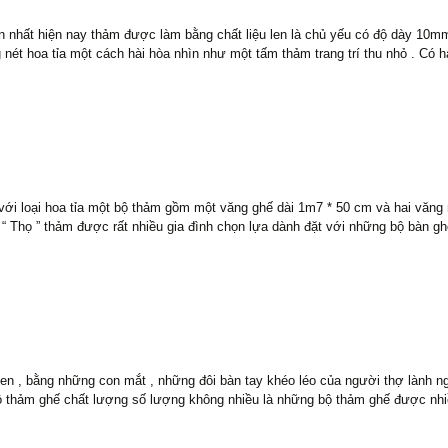
nhất hiện nay thảm được làm bằng chất liệu len là chủ yếu có độ dày 10m
ét hoa tỉa một cách hài hòa nhìn như một tấm thảm trang trí thu nhỏ . Có ha
 với loại hoa tỉa một bộ thảm gồm một văng ghế dài 1m7 * 50 cm và hai văn
 Thọ ” thảm được rất nhiều gia đình chọn lựa dành đặt với những bộ bàn ghế 
 len , bằng những con mắt , những đôi bàn tay khéo léo của người thợ lành 
bộ thảm ghế chất lượng số lượng không nhiều là những bộ thảm ghế được nhi