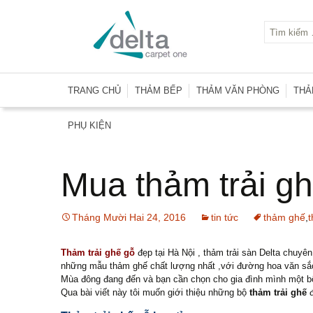
Chuyển
TRANG CHỦ
THẢM BẾP
THẢM VĂN PHÒNG
THẢ
đến
phần
Thảm Trải Nhà Bếp
Thảm Thái Lan
Thả
nội
PHỤ KIỆN
dung
Thảm Indonesia
Thả
Rèm Cửa
Rèm Cuốn
Thảm Hà Lan
Thả
Mua thảm trải gh
Nẹp Chân Tường
Rèm Gỗ
Thảm Malaysia
Thả
Nẹp Đồng
Rèm Lá Dọc
Thảm Dubai U.A.E
Thả
Nẹp Đinh & Băng Keo
Tháng Mười Hai 24, 2016
Rèm Nhựa PVC
tin tức
thảm ghế
,
t
Thảm Trải Sàn Bỉ
Thả
Nẹp Inox
Rèm Vải
Thảm Trải Sàn Mỹ
Thảm trải ghế gỗ
đẹp tại Hà Nội , thảm trải sàn Delta chuyê
Nẹp Nhôm
những mẫu thảm ghế chất lượng nhất ,với đường hoa văn sắc
Thảm Trung Quốc
Mùa đông đang đến và bạn cần chọn cho gia đình mình một bộ
Nẹp Nhựa
Thảm Trải Sàn Nhật Bản
Qua bài viết này tôi muốn giới thiệu những bộ
thảm trải ghế
đ
Lớp Lót Underlay