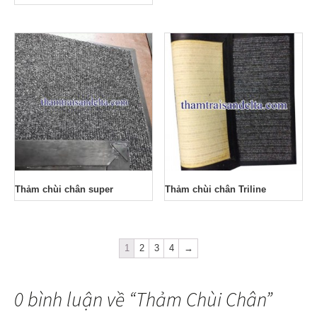
Thảm chùi chân super
Thảm chùi chân Triline
1
2
3
4
→
0 bình luận về “
Thảm Chùi Chân
”