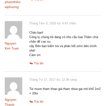
phamthiho
aiphuong
Tháng Tám 8, 2016 lúc 4:43 chiều
Chào bạn!
Công ty chúng tôi đang có nhu cầu loại Thảm chùi
chân đế cao su.
Nguyen
vậy Bên bạn kiểm tra và phản hổi sớm bên mình
Kim Tuan
nhé!
Cám ơn
Trả lời
Tháng Tư 17, 2017 lúc 12:38 sáng
Toi muon tham khao giá tham nhua gai mit khổ 1m2
× 20m
Nguyen
Trả lời
Thanh