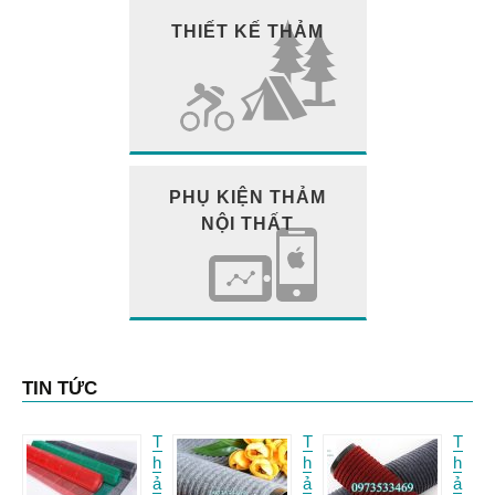
THIẾT KẾ THẢM
PHỤ KIỆN THẢM
NỘI THẤT
TIN TỨC
T
T
T
h
h
h
ả
ả
ả