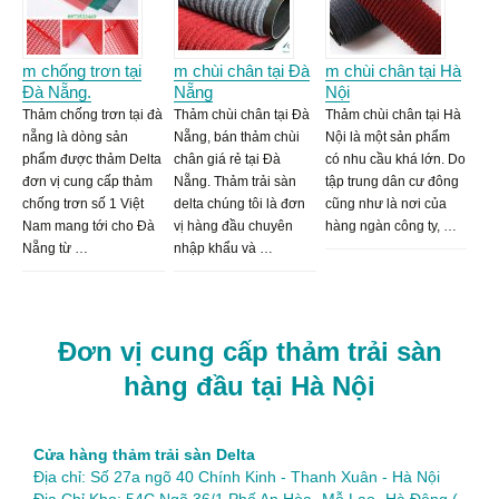
m chống trơn tại
m chùi chân tại Đà
m chùi chân tại Hà
Đà Nẵng.
Nẵng
Nội
Thảm chống trơn tại đà
Thảm chùi chân tại Đà
Thảm chùi chân tại Hà
nẵng là dòng sản
Nẵng, bán thảm chùi
Nội là một sản phẩm
phẩm được thảm Delta
chân giá rẻ tại Đà
có nhu cầu khá lớn. Do
đơn vị cung cấp thảm
Nẵng. Thảm trải sàn
tập trung dân cư đông
chống trơn số 1 Việt
delta chúng tôi là đơn
cũng như là nơi của
Nam mang tới cho Đà
vị hàng đầu chuyên
hàng ngàn công ty, …
Nẵng từ …
nhập khẩu và …
Đơn vị cung cấp thảm trải sàn
hàng đầu tại Hà Nội
Cửa hàng thảm trải sàn Delta
Địa chỉ: Số 27a ngõ 40 Chính Kinh - Thanh Xuân - Hà Nội