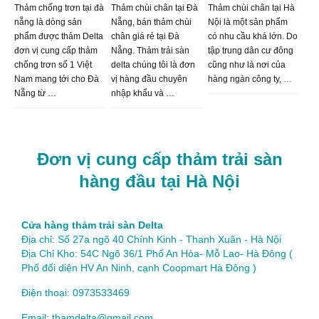
Thảm chống trơn tại đà
Thảm chùi chân tại Đà
Thảm chùi chân tại Hà
nẵng là dòng sản
Nẵng, bán thảm chùi
Nội là một sản phẩm
phẩm được thảm Delta
chân giá rẻ tại Đà
có nhu cầu khá lớn. Do
đơn vị cung cấp thảm
Nẵng. Thảm trải sàn
tập trung dân cư đông
chống trơn số 1 Việt
delta chúng tôi là đơn
cũng như là nơi của
Nam mang tới cho Đà
vị hàng đầu chuyên
hàng ngàn công ty, …
Nẵng từ …
nhập khẩu và …
Đơn vị cung cấp thảm trải sàn
hàng đầu tại Hà Nội
Cửa hàng thảm trải sàn Delta
Địa chỉ: Số 27a ngõ 40 Chính Kinh - Thanh Xuân - Hà Nội
Địa Chỉ Kho: 54C Ngõ 36/1 Phố An Hòa- Mỗ Lao- Hà Đông (
Phố đối diện HV An Ninh, cạnh Coopmart Hà Đông )
Điện thoại: 0973533469
Email: thamdelta@gmail.com