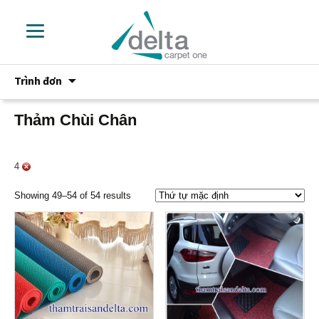
Chuyển
Trình đơn
đến
phần
nội
Thảm Chùi Chân
dung
4
Showing 49–54 of 54 results