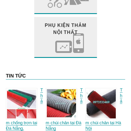
PHỤ KIỆN THẢM
NỘI THẤT
TIN TỨC
T
T
T
h
h
h
ả
ả
ả
m chống trơn tại
m chùi chân tại Đà
m chùi chân tại Hà
Đà Nẵng.
Nẵng
Nội