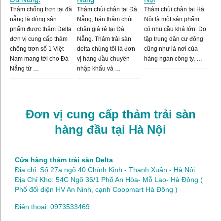
Thảm chống trơn tại đà
Thảm chùi chân tại Đà
Thảm chùi chân tại Hà
nẵng là dòng sản
Nẵng, bán thảm chùi
Nội là một sản phẩm
phẩm được thảm Delta
chân giá rẻ tại Đà
có nhu cầu khá lớn. Do
đơn vị cung cấp thảm
Nẵng. Thảm trải sàn
tập trung dân cư đông
chống trơn số 1 Việt
delta chúng tôi là đơn
cũng như là nơi của
Nam mang tới cho Đà
vị hàng đầu chuyên
hàng ngàn công ty, …
Nẵng từ …
nhập khẩu và …
Đơn vị cung cấp thảm trải sàn
hàng đầu tại Hà Nội
Cửa hàng thảm trải sàn Delta
Địa chỉ: Số 27a ngõ 40 Chính Kinh - Thanh Xuân - Hà Nội
Địa Chỉ Kho: 54C Ngõ 36/1 Phố An Hòa- Mỗ Lao- Hà Đông (
Phố đối diện HV An Ninh, cạnh Coopmart Hà Đông )
Điện thoại: 0973533469