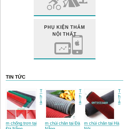
PHỤ KIỆN THẢM
NỘI THẤT
TIN TỨC
T
T
T
h
h
h
ả
ả
ả
m chống trơn tại
m chùi chân tại Đà
m chùi chân tại Hà
Đà Nẵng.
Nẵng
Nội