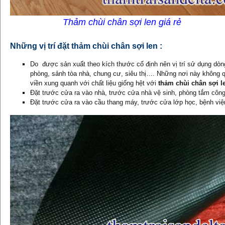
Thảm chùi chân sợi len giá rẻ
Những vị trí đặt thảm chùi chân sợi len :
Do được sản xuất theo kích thước cố định nên vị trí sử dụng d
phòng, sảnh tòa nhà, chung cư, siêu thị…. Những nơi này không q
viền xung quanh với chất liệu giống hệt với
thảm chùi chân sợi l
Đặt trước cửa ra vào nhà, trước cửa nhà vệ sinh, phòng tắm công
Đặt trước cửa ra vào cầu thang máy, trước cửa lớp học, bệnh vi