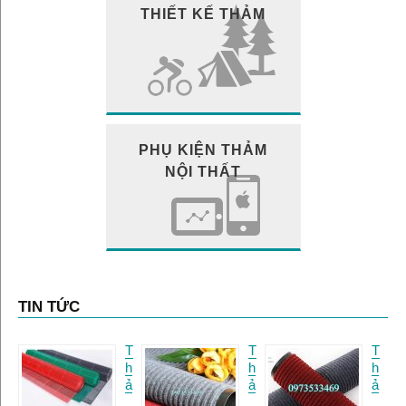
THIẾT KẾ THẢM
PHỤ KIỆN THẢM
NỘI THẤT
TIN TỨC
T
T
T
h
h
h
ả
ả
ả