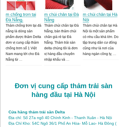
m chống trơn tại
m chùi chân tại Đà
m chùi chân tại Hà
Đà Nẵng.
Nẵng
Nội
Thảm chống trơn tại đà
Thảm chùi chân tại Đà
Thảm chùi chân tại Hà
nẵng là dòng sản
Nẵng, bán thảm chùi
Nội là một sản phẩm
phẩm được thảm Delta
chân giá rẻ tại Đà
có nhu cầu khá lớn. Do
đơn vị cung cấp thảm
Nẵng. Thảm trải sàn
tập trung dân cư đông
chống trơn số 1 Việt
delta chúng tôi là đơn
cũng như là nơi của
Nam mang tới cho Đà
vị hàng đầu chuyên
hàng ngàn công ty, …
Nẵng từ …
nhập khẩu và …
Đơn vị cung cấp thảm trải sàn
hàng đầu tại Hà Nội
Cửa hàng thảm trải sàn Delta
Địa chỉ: Số 27a ngõ 40 Chính Kinh - Thanh Xuân - Hà Nội
Địa Chỉ Kho: 54C Ngõ 36/1 Phố An Hòa- Mỗ Lao- Hà Đông (