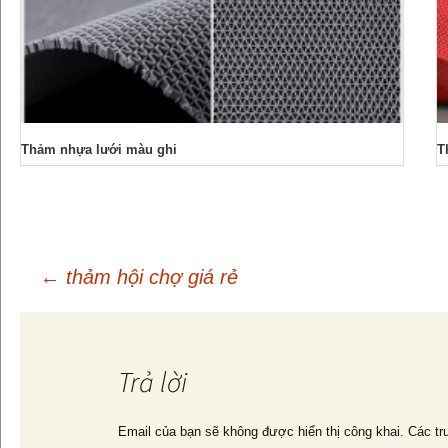
Thảm nhựa lưới màu ghi
T
←
thảm hội chợ giá rẻ
Điều
hướng
Trả lời
Email của bạn sẽ không được hiển thị công khai.
Các tr