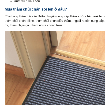
Xuất xứ : Đài Loan
Mua thảm chùi chân sợi len ở đâu?
Cửa hàng
thảm trải sàn
Delta chuyên cung cấp
thảm chùi chân sợi len
v
thảm chùi chân triline
, thảm chùi chân siêu thấm.. ngoài ra còn cung c
rối, thảm nhựa gai, thảm nhựa chống trơn…