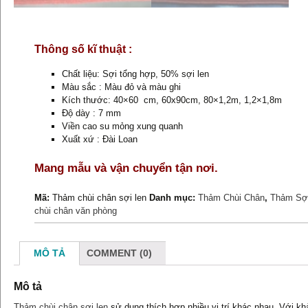
Thông số kĩ thuật :
Chất liệu: Sợi tổng hợp, 50% sợi len
Màu sắc : Màu đỏ và màu ghi
Kích thước: 40×60 cm, 60x90cm, 80×1,2m, 1,2×1,8m
Độ dày : 7 mm
Viền cao su mỏng xung quanh
Xuất xứ : Đài Loan
Mang mẫu và vận chuyển tận nơi.
Mã:
Thảm chùi chân sợi len
Danh mục:
Thảm Chùi Chân
,
Thảm Sợ
chùi chân văn phòng
MÔ TẢ
COMMENT (0)
Mô tả
Thảm chùi chân sợi len
sử dụng thích hợp nhiều vị trí khác nhau. Với k