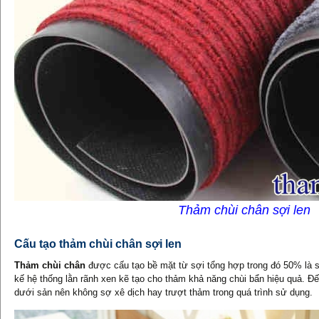
Thảm chùi chân sợi len
Cấu tạo thảm chùi chân sợi len
Thảm chùi chân
được cấu tạo bề mặt từ sợi tổng hợp trong đó 50% là sợ
kế hệ thống lằn rãnh xen kẽ tạo cho thảm khả năng chùi bẩn hiệu quả.
dưới sản nên không sợ xê dịch hay trượt thảm trong quá trình sử dụng.