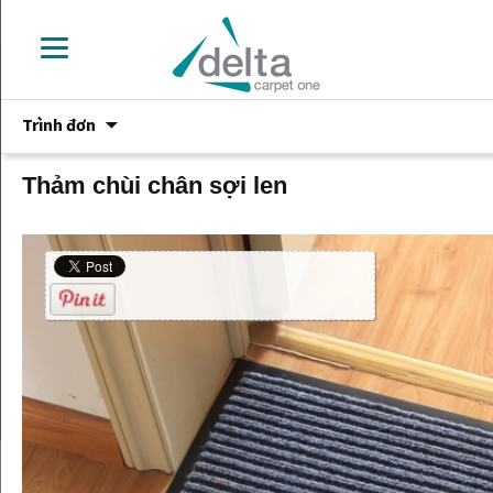
Chuyển
Trình đơn
đến
phần
nội
Thảm chùi chân sợi len
dung