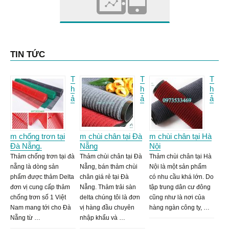
TIN TỨC
T
T
T
h
h
h
ả
ả
ả
m chống trơn tại
m chùi chân tại Đà
m chùi chân tại Hà
Đà Nẵng.
Nẵng
Nội
Thảm chống trơn tại đà
Thảm chùi chân tại Đà
Thảm chùi chân tại Hà
nẵng là dòng sản
Nẵng, bán thảm chùi
Nội là một sản phẩm
phẩm được thảm Delta
chân giá rẻ tại Đà
có nhu cầu khá lớn. Do
đơn vị cung cấp thảm
Nẵng. Thảm trải sàn
tập trung dân cư đông
chống trơn số 1 Việt
delta chúng tôi là đơn
cũng như là nơi của
Nam mang tới cho Đà
vị hàng đầu chuyên
hàng ngàn công ty, …
Nẵng từ …
nhập khẩu và …