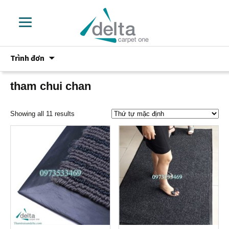
Chuyển
Trình đơn
đến
phần
nội
tham chui chan
dung
Showing all 11 results