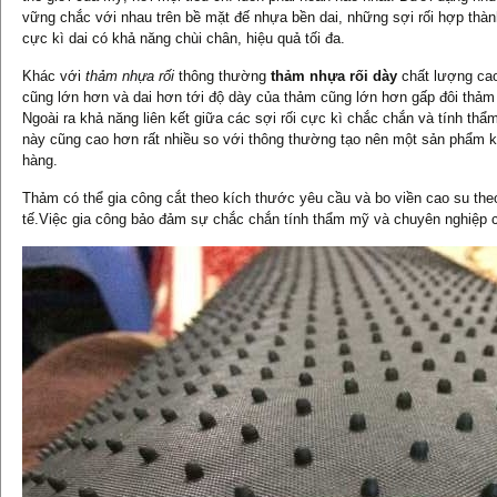
vững chắc với nhau trên bề mặt đế nhựa bền dai, những sợi rối hợp thà
cực kì dai có khả năng chùi chân, hiệu quả tối đa.
Khác với
thảm nhựa rối
thông thường
thảm nhựa rối dày
chất lượng cao 
cũng lớn hơn và dai hơn tới độ dày của thảm cũng lớn hơn gấp đôi thảm
Ngoài ra khả năng liên kết giữa các sợi rối cực kì chắc chắn và tính t
này cũng cao hơn rất nhiều so với thông thường tạo nên một sản phẩm 
hàng.
Thảm có thể gia công cắt theo kích thước yêu cầu và bo viền cao su th
tế.Việc gia công bảo đảm sự chắc chắn tính thẩm mỹ và chuyên nghiệp 