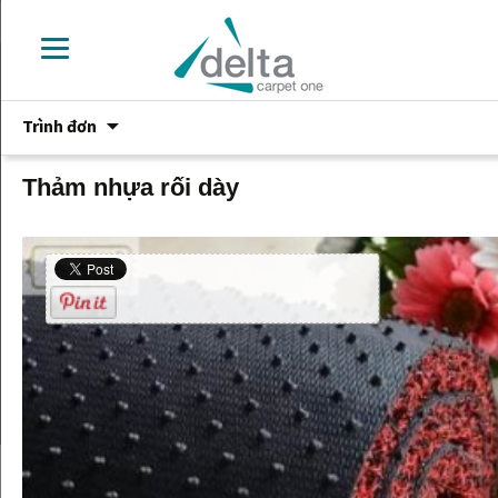
Chuyển
Trình đơn
đến
phần
nội
Thảm nhựa rối dày
dung