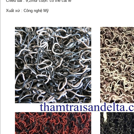
Chiều dài : 9,2md/ cuộn. có thể cắt lẻ
Xuất xứ : Công nghệ Mỹ