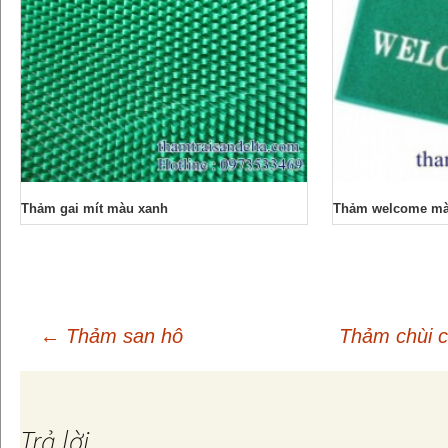
Thảm gai mít màu xanh
Thảm welcome mà
←
Thảm san hô
Thảm chùi 
Điều
hướng
Trả lời