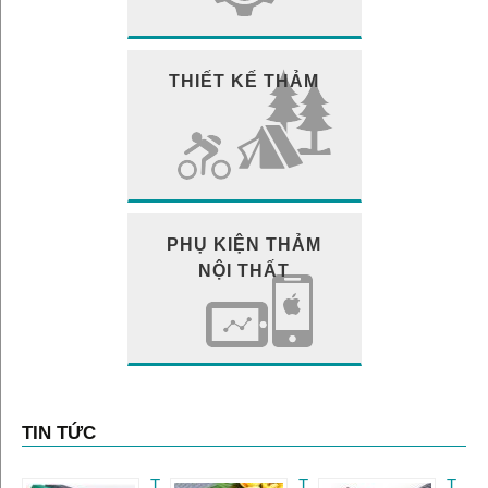
THIẾT KẾ THẢM
PHỤ KIỆN THẢM
NỘI THẤT
TIN TỨC
T
T
T