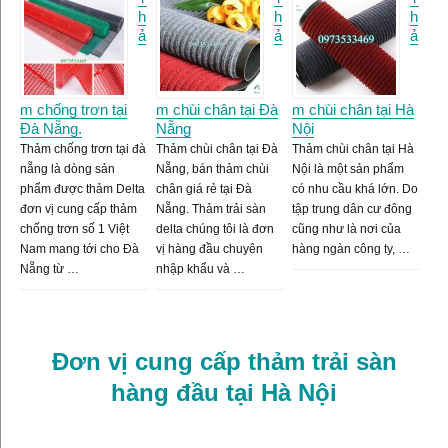
h
h
h
ả
ả
ả
m chống trơn tại
m chùi chân tại Đà
m chùi chân tại Hà
Đà Nẵng.
Nẵng
Nội
Thảm chống trơn tại đà
Thảm chùi chân tại Đà
Thảm chùi chân tại Hà
nẵng là dòng sản
Nẵng, bán thảm chùi
Nội là một sản phẩm
phẩm được thảm Delta
chân giá rẻ tại Đà
có nhu cầu khá lớn. Do
đơn vị cung cấp thảm
Nẵng. Thảm trải sàn
tập trung dân cư đông
chống trơn số 1 Việt
delta chúng tôi là đơn
cũng như là nơi của
Nam mang tới cho Đà
vị hàng đầu chuyên
hàng ngàn công ty, …
Nẵng từ …
nhập khẩu và …
Đơn vị cung cấp thảm trải sàn
hàng đầu tại Hà Nội