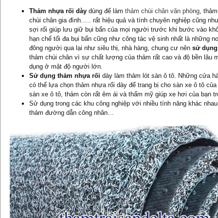
Thảm nhựa rối dày
dùng để làm
thảm chùi chân văn phòng
, thảm
chùi chân gia đình….. rất hiệu quả và tính chuyên nghiệp cũng nh
sợi rối giúp lưu giữ bụi bẩn của mọi người trước khi bước vào khô
hạn chế tối đa bụi bẩn cũng như công tác vệ sinh nhất là những nơ
đông người qua lại như siêu thị, nhà hàng, chung cư nên
sử dụng
thảm chùi chân vì sự chất lượng của thảm rất cao và độ bền lâu
dụng ở mật độ người lớn.
Sử dụng thảm nhựa rối
dày làm thảm lót sàn ô tô. Những cửa hà
có thể lựa chọn thảm nhựa rối dày để trang bị cho sàn xe ô tô củ
sàn xe ô tô, thảm còn rất êm ái và thẩm mỹ giúp xe hơi của bạn tr
Sử dụng trong các khu công nghiệp với nhiều tính năng khác nhau
thảm đường dẫn công nhân…