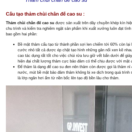
Cấu tạo thảm chùi chân đế cao su :
Thảm chùi chân đế cao su
được sản xuất trên dây chuyền khép kín hiện 
chu trình và kiểm tra nghiêm ngặt sản phẩm khi xuất xưởng luôn đạt tình
bao gồm hai phần:
Bề mặt thảm cấu tạo từ thành phần sợi len chiếm tới 60% còn lại
cước nhỏ tất cả được ép chặt tạo hình những gân nổi xen kẽ nha
cao tác dụng rất tốt cho việc chùi rửa lưu giữ vết bẩn dưới đế gi
hiện đại chất lượng thảm cực bảo đảm có thể chịu được với mật độ
Đế thảm là dạng đế cao su đen nên thảm còn được gọi là thảm nỉ
nước, mút bề mặt bảo đảm thảm không bị xe dịch trong quá trình
là lớp ngăn hơi ẩm từ nền bốc lên tạo độ bền lâu cho thảm.