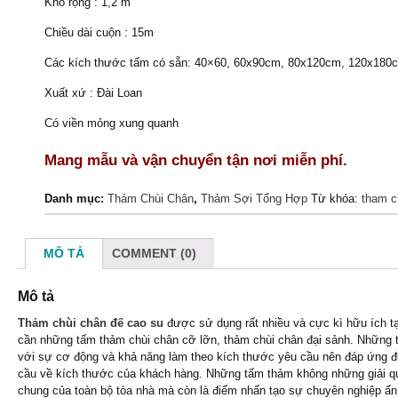
Khổ rộng : 1,2 m
Chiều dài cuộn : 15m
Các kích thước tấm có sẵn: 40×60, 60x90cm, 80x120cm, 120x180c
Xuất xứ : Đài Loan
Có viền mỏng xung quanh
Mang mẫu và vận chuyển tận nơi miễn phí.
Danh mục:
Thảm Chùi Chân
,
Thảm Sợi Tổng Hợp
Từ khóa:
tham c
MÔ TẢ
COMMENT (0)
Mô tả
Thảm chùi chân đế cao su
được sử dụng rất nhiều và cực kì hữu ích t
cần những tấm thảm chùi chân cỡ lỡn, thảm chùi chân đại sảnh. Những
với sự cơ động và khả năng làm theo kích thước yêu cầu nên đáp ứng 
cầu về kích thước của khách hàng. Những tấm thảm không những giải qu
chung của toàn bộ tòa nhà mà còn là điểm nhấn tạo sự chuyên nghiệp ấn