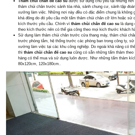
Thảm chùi chân đế cao su
được sử dụng chủ yếu tại những nơi 
thảm chùi chân trước sảnh tòa nhà, sảnh chung cư, sảnh tập đoàn
xưởng làm việc. Những nơi này đều có đặc điểm chung là không gi
khá đông do đó yêu cầu một tấm thảm chùi chân cỡ lớn hoặc sử 
kích thước yêu cầu. Chính vì
thảm chùi chân đế cao su
là dạng 
theo kích thước nên có thể gia công theo mọi kich thước khách h
Sử dụng làm thảm chùi chân trước cửa thang máy, thảm chùi chân
trước phòng tắm, hệ thống trước các phòng ban trong công ty, sử 
xường làm việc tại các khu công nghiệp. Do ngoài khả năng có th
thì
thảm chùi chân đế cao su
cũng có sẵn những tấm thảm theo 
hàng có thể mua và sử dụng luôn được. Như những tấm thảm kí
80x120cm, 120x180cm..