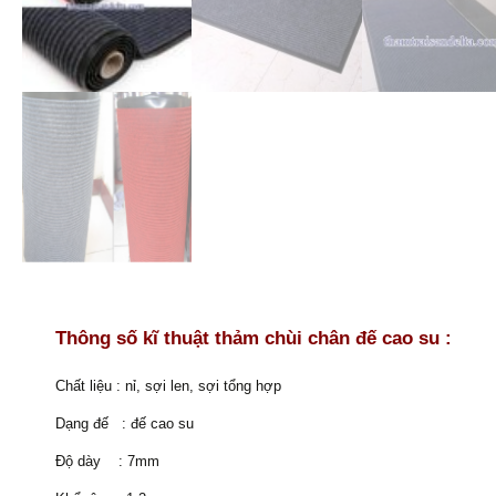
Thông số kĩ thuật thảm chùi chân đế cao su :
Chất liệu : nỉ, sợi len, sợi tổng hợp
Dạng đế : đế cao su
Độ dày : 7mm