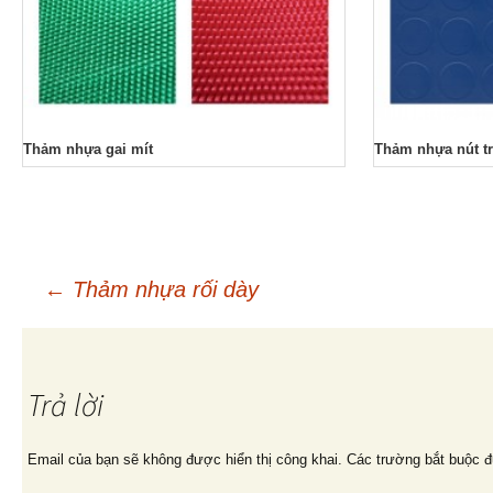
Thảm nhựa gai mít
Thảm nhựa nút t
←
Thảm nhựa rối dày
Điều
hướng
Trả lời
bài
Email của bạn sẽ không được hiển thị công khai.
Các trường bắt buộc 