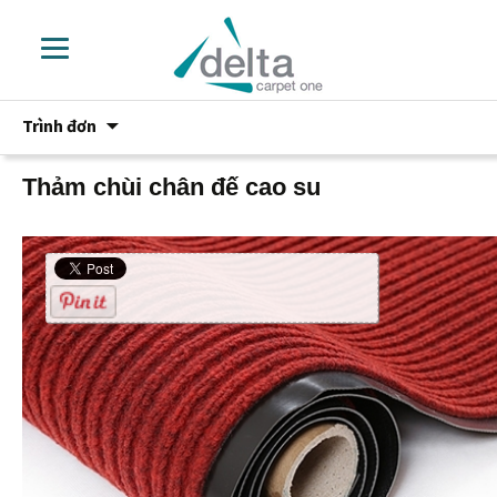
Chuyển
Trình đơn
đến
phần
nội
Thảm chùi chân đế cao su
dung