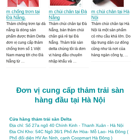
m chống trơn tại
m chùi chân tại Đà
m chùi chân tại Hà
Đà Nẵng.
Nẵng
Nội
Thảm chống trơn tại đà
Thảm chùi chân tại Đà
Thảm chùi chân tại Hà
nẵng là dòng sản
Nẵng, bán thảm chùi
Nội là một sản phẩm
phẩm được thảm Delta
chân giá rẻ tại Đà
có nhu cầu khá lớn. Do
đơn vị cung cấp thảm
Nẵng. Thảm trải sàn
tập trung dân cư đông
chống trơn số 1 Việt
delta chúng tôi là đơn
cũng như là nơi của
Nam mang tới cho Đà
vị hàng đầu chuyên
hàng ngàn công ty, …
Nẵng từ …
nhập khẩu và …
Đơn vị cung cấp thảm trải sàn
hàng đầu tại Hà Nội
Cửa hàng thảm trải sàn Delta
Địa chỉ: Số 27a ngõ 40 Chính Kinh - Thanh Xuân - Hà Nội
Địa Chỉ Kho: 54C Ngõ 36/1 Phố An Hòa- Mỗ Lao- Hà Đông (
Phố đối diện HV An Ninh, cạnh Coopmart Hà Đông )