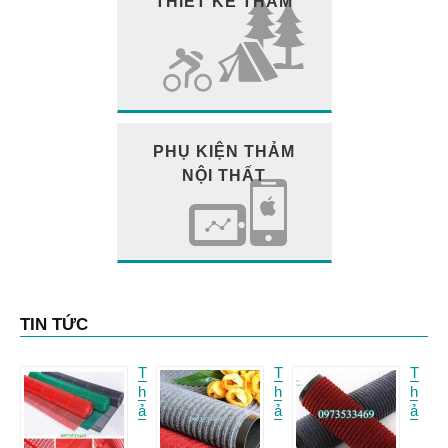
THIẾT KẾ THẢM
PHỤ KIỆN THẢM
NỘI THẤT
TIN TỨC
T
T
T
h
h
h
ả
ả
ả