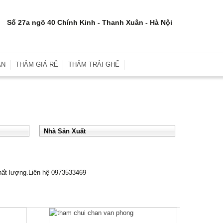
Số 27a ngõ 40 Chính Kinh - Thanh Xuân - Hà Nội
ÂN
THẢM GIÁ RẺ
THẢM TRẢI GHẾ
rơn
Thảm Trải Sàn Giá Rẻ
Thảm Trải Ghế Gỗ
inh
Thảm Trải Sàn Cũ
Đệm Ghế
e
Thảm Trải Nhà Xưởng
Gối Sofa
i
Thảm Trải Sự Kiện
Gối Ôm Văn Phòng
Nhà Sản Xuất
ới
Thảm Tập Yoga
Gối Ngủ
i
chất lượng.Liên hệ 0973533469
 Hợp