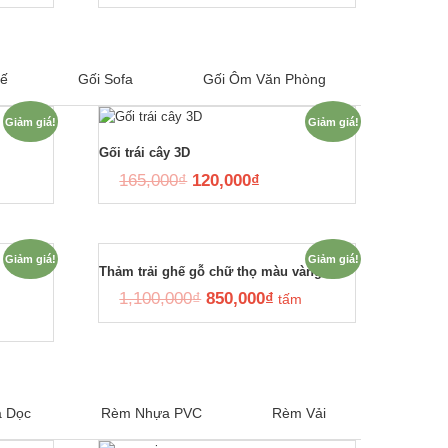
ế
Gối Sofa
Gối Ôm Văn Phòng
Giảm giá!
Giảm giá!
Gối trái cây 3D
165,000
₫
120,000
₫
Giảm giá!
Giảm giá!
Thảm trải ghế gỗ chữ thọ màu vàng
1,100,000
₫
850,000
₫
tấm
 Dọc
Rèm Nhựa PVC
Rèm Vải