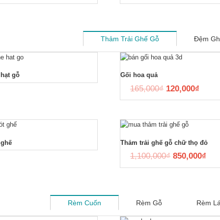
Thảm Trải Ghế Gỗ
Đệm Gh
hạt gỗ
Gối hoa quả
165,000
₫
120,000
₫
 ghế
Thảm trải ghế gỗ chữ thọ đỏ
1,100,000
₫
850,000
₫
Rèm Cuốn
Rèm Gỗ
Rèm Lá