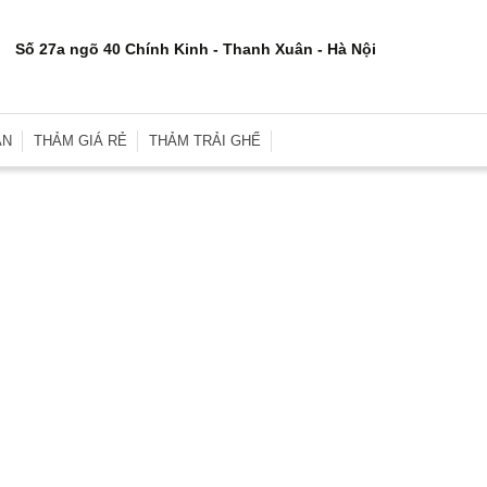
Số 27a ngõ 40 Chính Kinh - Thanh Xuân - Hà Nội
ÂN
THẢM GIÁ RẺ
THẢM TRẢI GHẾ
rơn
Thảm Trải Sàn Giá Rẻ
Thảm Trải Ghế Gỗ
inh
Thảm Trải Sàn Cũ
Đệm Ghế
e
Thảm Trải Nhà Xưởng
Gối Sofa
i
Thảm Trải Sự Kiện
Gối Ôm Văn Phòng
ới
Thảm Tập Yoga
Gối Ngủ
i
 Hợp