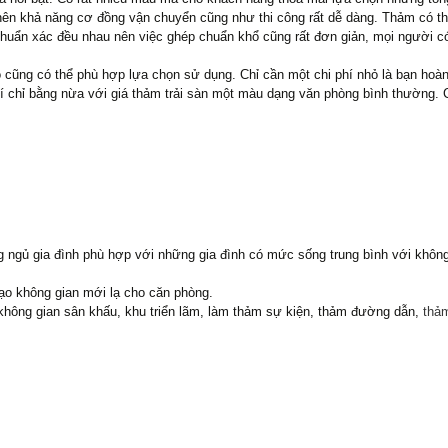
 nên khả năng cơ đồng vận chuyển cũng như thi công rất dễ dàng. Thảm có
uẩn xác đều nhau nên việc ghép chuẩn khổ cũng rất đơn giản, mọi người có t
o cũng có thể phù hợp lựa chọn sử dụng. Chỉ cần một chi phí nhỏ là bạn hoàn
hí chỉ bằng nừa với giá thảm trải sàn một màu dạng văn phòng bình thường. 
 ngủ gia đình phù hợp với những gia đình có mức sống trung bình với không 
tạo không gian mới lạ cho căn phòng.
không gian sân khấu, khu triển lãm, làm thảm sự kiện, thảm đường dẫn,
thả