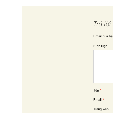
Điều
hướng
Trả lời
bài
Email của bạ
Bình luận
viết
Tên
*
Email
*
Trang web