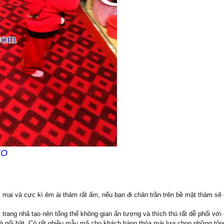
O
 mại và cực kì êm ái thảm rất ấm, nếu bạn đi chân trần trên bề mặt thảm sẽ
t trang nhã tạo nên tổng thể không gian ấn tượng và thích thú rất dễ phối v
 và nổi bật. Có rất nhiều mẫu mã cho khách hàng thỏa mái lựa chọn những tô