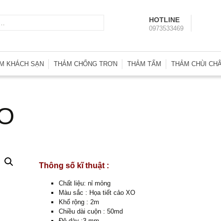
Tìm
HOTLINE
0973533469
kiếm
cho:
M KHÁCH SẠN
THẢM CHỐNG TRƠN
THẢM TẤM
THẢM CHÙI CH
m Wilton SA
Thảm Nhà Vệ Sinh
Thảm Tấm Basic
Thảm Chống T
m Trải Phòng KS
Thảm Trải Bể Bơi
Thảm Tấm Heritage
Thảm Nhà Vệ S
XO
m Len Axminster
Thảm Nhựa Lưới
Thảm Tấm Indonesia
Thảm Welcom
m Len Đặt Dệt
Thảm Tấm Interface
Thảm Nhựa Ga
m Đường Dẫn
Thảm Tấm Malaysia
Thảm Nhựa Lư
m Hành Lang
Thảm Tấm Thái Lan
Thảm Nhựa Rố
Thông số kĩ thuật :
Thảm Tấm Tuntex
Thảm Sợi Tổng
Chất liệu: nỉ mỏng
Thảm Tấm U.A.E
Màu sắc : Họa tiết cảo XO
Khổ rộng : 2m
Thảm Tấm Nhật Bản
Chiều dài cuộn : 50md
Độ dày :3 mm