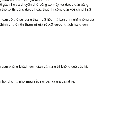
 thể gấp nhỏ và chuyên chở bằng xe máy và được dán bằng
hể tự thi công được hoặc thuê thi công dán với chi phí rất
 toàn có thể sử dụng thảm vật liệu mà bạn chỉ nghĩ những gia
Chính vì thế nên
thảm nỉ giá rẻ XO
được khách hàng đón
gian phòng khách đơn giản và trang trí không quá cầu kì,
m hội chợ
… nhờ màu sắc nổi bật và giá cả rất rẻ.