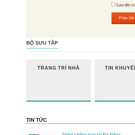
Lưu tên củ
BỘ SƯU TẬP
TRANG TRÍ NHÀ
TIN KHUYẾ
TIN TỨC
Thảm chống trơn tại Đà Nẵng.