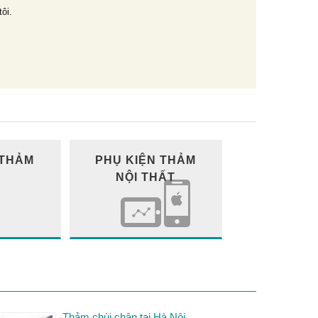
tôi.
 THẢM
PHỤ KIỆN THẢM
NỘI THẤT
Thảm chùi chân tại Hà Nội