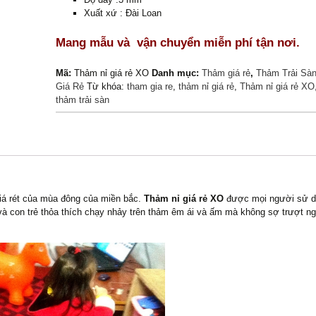
Xuất xứ : Đài Loan
Mang mẫu và vận chuyển miễn phí tận nơi.
Mã:
Thảm nỉ giá rẻ XO
Danh mục:
Thảm giá rẻ
,
Thảm Trải Sà
Giá Rẻ
Từ khóa:
tham gia re
,
thảm nỉ giá rẻ
,
Thảm nỉ giá rẻ XO
thảm trải sàn
giá rét của mùa đông của miền bắc.
Thảm nỉ giá rẻ XO
được mọi người sử dụn
à con trẻ thỏa thích chạy nhảy trên thảm êm ái và ấm mà không sợ trượt ng