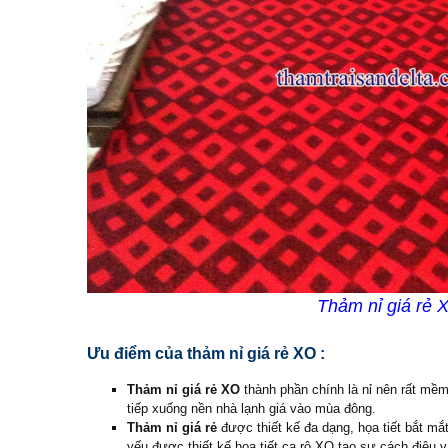
Thảm nỉ giá rẻ X
Ưu điểm của thảm nỉ giá rẻ XO :
Thảm nỉ giá rẻ XO
thành phần chính là nỉ nên rất mềm
tiếp xuống nền nhà lạnh giá vào mùa đông.
Thảm nỉ giá rẻ
được thiết kế đa dạng, họa tiết bắt mắ
yếu được thiết kế họa tiết ca rô XO tạo sự cách điệu