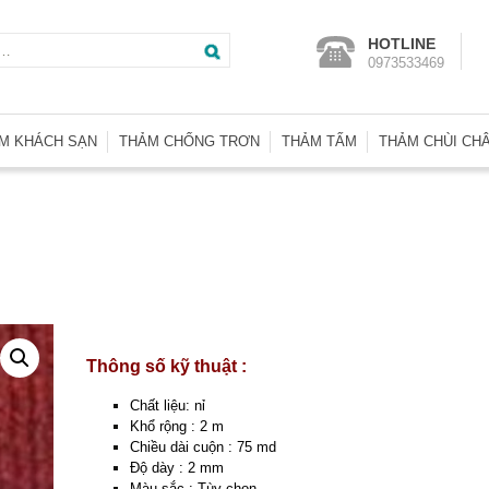
Tìm
HOTLINE
0973533469
kiếm
cho:
M KHÁCH SẠN
THẢM CHỐNG TRƠN
THẢM TẤM
THẢM CHÙI CH
m Wilton SA
Thảm Nhà Vệ Sinh
Thảm Tấm Basic
Thảm Chống T
m Trải Phòng KS
Thảm Trải Bể Bơi
Thảm Tấm Heritage
Thảm Nhà Vệ S
m Len Axminster
Thảm Nhựa Lưới
Thảm Tấm Indonesia
Thảm Welcom
m Len Đặt Dệt
Thảm Tấm Interface
Thảm Nhựa Ga
m Đường Dẫn
Thảm Tấm Malaysia
Thảm Nhựa Lư
m Hành Lang
Thảm Tấm Thái Lan
Thảm Nhựa Rố
Thông số kỹ thuật :
Thảm Tấm Tuntex
Thảm Sợi Tổng
Chất liệu: nỉ
Thảm Tấm U.A.E
Khổ rộng : 2 m
Chiều dài cuộn : 75 md
Thảm Tấm Nhật Bản
Độ dày : 2 mm
Màu sắc : Tùy chọn