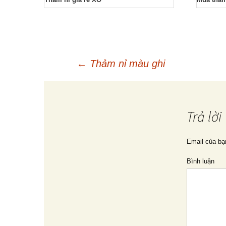
←
Thảm nỉ màu ghi
Điều
hướng
Trả lời
bài
Email của bạ
Bình luận
viết