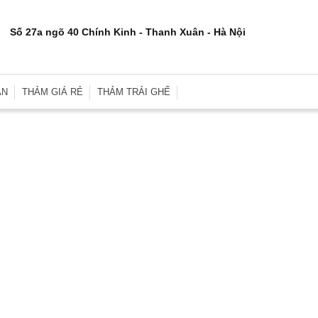
Số 27a ngõ 40 Chính Kinh - Thanh Xuân - Hà Nội
ÂN
THẢM GIÁ RẺ
THẢM TRẢI GHẾ
rơn
Thảm Trải Sàn Giá Rẻ
Thảm Trải Ghế Gỗ
inh
Thảm Trải Sàn Cũ
Đệm Ghế
e
Thảm Trải Nhà Xưởng
Gối Sofa
i
Thảm Trải Sự Kiện
Gối Ôm Văn Phòng
ới
Thảm Tập Yoga
Gối Ngủ
i
 Hợp