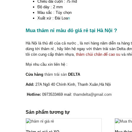
Chiều dài cuộn : 75 md
Độ dày : 2 mm
Màu sắc : Tùy chọn
Xuất xứ : Đài Loa
n
Mua thảm nỉ màu đỏ giá rẻ tại Hà Nội ?
Hà Nội là thủ đô của cả nước , là nơi hàng năm diễn ra hàng 
dùng tới thảm nỉ , hãy liên hệ ngay với thảm trải sàn Delta
tôi còn cung cấp thảm nhựa,
thảm chùi chân đế cao su
và nhi
Mọi nhu cầu xin liên hệ :
Cửa hàng
thảm trải sàn
DELTA
Add:
27A Ngõ 40 Chính Kinh, Thanh Xuân,Hà Nội
Hotline:
0973533469 mail:
thamdelta@gmail.com
Sản phẩm tương tự
Thảm nỉ giá rẻ XO
Mua thảm