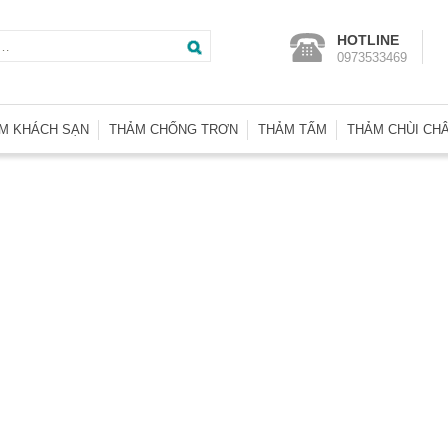
Tìm
HOTLINE
0973533469
kiếm
cho:
M KHÁCH SẠN
THẢM CHỐNG TRƠN
THẢM TẤM
THẢM CHÙI CH
m Wilton SA
Thảm Nhà Vệ Sinh
Thảm Tấm Basic
Thảm Chống T
m Trải Phòng KS
Thảm Trải Bể Bơi
Thảm Tấm Heritage
Thảm Nhà Vệ S
m Len Axminster
Thảm Nhựa Lưới
Thảm Tấm Indonesia
Thảm Welcom
m Len Đặt Dệt
Thảm Tấm Interface
Thảm Nhựa Ga
m Đường Dẫn
Thảm Tấm Malaysia
Thảm Nhựa Lư
m Hành Lang
Thảm Tấm Thái Lan
Thảm Nhựa Rố
Thảm Tấm Tuntex
Thảm Sợi Tổng
Thảm Tấm U.A.E
Thảm Tấm Nhật Bản