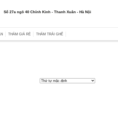
Số 27a ngõ 40 Chính Kinh - Thanh Xuân - Hà Nội
ÂN
THẢM GIÁ RẺ
THẢM TRẢI GHẾ
rơn
Thảm Trải Sàn Giá Rẻ
Thảm Trải Ghế Gỗ
inh
Thảm Trải Sàn Cũ
Đệm Ghế
e
Thảm Trải Nhà Xưởng
Gối Sofa
i
Thảm Trải Sự Kiện
Gối Ôm Văn Phòng
ới
Thảm Tập Yoga
Gối Ngủ
i
 Hợp