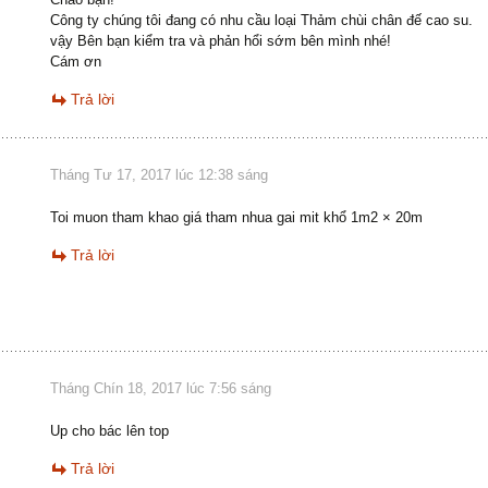
Công ty chúng tôi đang có nhu cầu loại Thảm chùi chân đế cao su.
vậy Bên bạn kiểm tra và phản hổi sớm bên mình nhé!
Cám ơn
Trả lời
Tháng Tư 17, 2017 lúc 12:38 sáng
Toi muon tham khao giá tham nhua gai mit khổ 1m2 × 20m
Trả lời
Tháng Chín 18, 2017 lúc 7:56 sáng
Up cho bác lên top
Trả lời