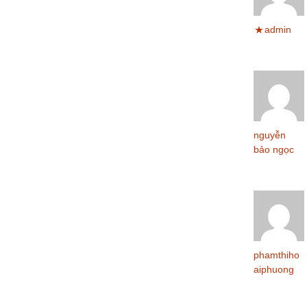
Phào
admin
nguyễn
bảo ngọc
phamthiho
aiphuong