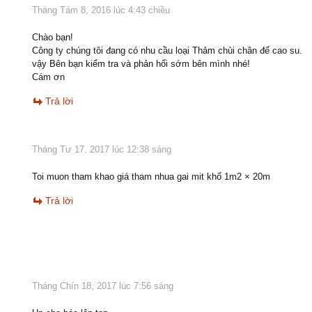
Tháng Tám 8, 2016 lúc 4:43 chiều
Chào bạn!
Công ty chúng tôi đang có nhu cầu loại Thảm chùi chân đế cao su.
vậy Bên bạn kiểm tra và phản hổi sớm bên mình nhé!
Cám ơn
Trả lời
Tháng Tư 17, 2017 lúc 12:38 sáng
Toi muon tham khao giá tham nhua gai mit khổ 1m2 × 20m
Trả lời
Tháng Chín 18, 2017 lúc 7:56 sáng