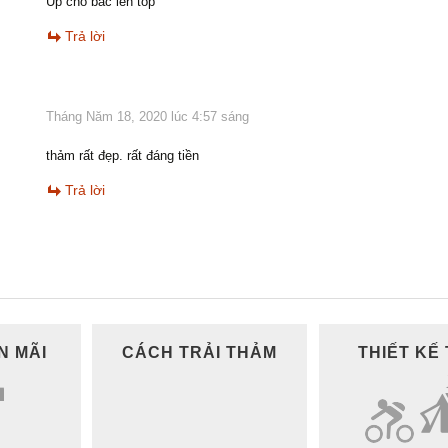
Up cho bác lên top
Trả lời
Tháng Năm 18, 2020 lúc 4:57 sáng
thảm rất đẹp. rất đáng tiền
Trả lời
N MÃI
CÁCH TRẢI THẢM
THIẾT KẾ