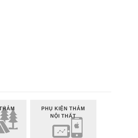
 THẢM
PHỤ KIỆN THẢM
NỘI THẤT