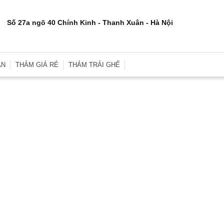
Số 27a ngõ 40 Chính Kinh - Thanh Xuân - Hà Nội
ÂN
THẢM GIÁ RẺ
THẢM TRẢI GHẾ
rơn
Thảm Trải Sàn Giá Rẻ
Thảm Trải Ghế Gỗ
inh
Thảm Trải Sàn Cũ
Đệm Ghế
e
Thảm Trải Nhà Xưởng
Gối Sofa
i
Thảm Trải Sự Kiện
Gối Ôm Văn Phòng
ới
Thảm Tập Yoga
Gối Ngủ
i
 Hợp