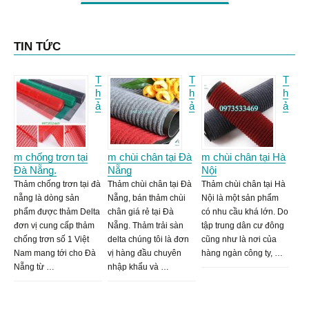
TIN TỨC
T
T
T
h
h
h
ả
ả
ả
m chống trơn tại
m chùi chân tại Đà
m chùi chân tại Hà
Đà Nẵng.
Nẵng
Nội
Thảm chống trơn tại đà
Thảm chùi chân tại Đà
Thảm chùi chân tại Hà
nẵng là dòng sản
Nẵng, bán thảm chùi
Nội là một sản phẩm
phẩm được thảm Delta
chân giá rẻ tại Đà
có nhu cầu khá lớn. Do
đơn vị cung cấp thảm
Nẵng. Thảm trải sàn
tập trung dân cư đông
chống trơn số 1 Việt
delta chúng tôi là đơn
cũng như là nơi của
Nam mang tới cho Đà
vị hàng đầu chuyên
hàng ngàn công ty, …
Nẵng từ …
nhập khẩu và …