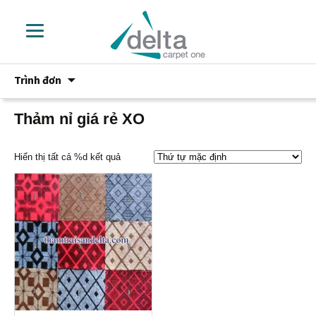
Chuyển
Trình đơn
đến
phần
nội
Thảm nỉ giá rẻ XO
dung
Hiển thị tất cả %d kết quả