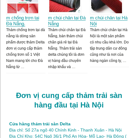
m chống trơn tại
m chùi chân tại Đà
m chùi chân tại Hà
Đà Nẵng.
Nẵng
Nội
Thảm chống trơn tại đà
Thảm chùi chân tại Đà
Thảm chùi chân tại Hà
nẵng là dòng sản
Nẵng, bán thảm chùi
Nội là một sản phẩm
phẩm được thảm Delta
chân giá rẻ tại Đà
có nhu cầu khá lớn. Do
đơn vị cung cấp thảm
Nẵng. Thảm trải sàn
tập trung dân cư đông
chống trơn số 1 Việt
delta chúng tôi là đơn
cũng như là nơi của
Nam mang tới cho Đà
vị hàng đầu chuyên
hàng ngàn công ty, …
Nẵng từ …
nhập khẩu và …
Đơn vị cung cấp thảm trải sàn
hàng đầu tại Hà Nội
Cửa hàng thảm trải sàn Delta
Địa chỉ: Số 27a ngõ 40 Chính Kinh - Thanh Xuân - Hà Nội
Địa Chỉ Kho: 54C Ngõ 36/1 Phố An Hòa- Mỗ Lao- Hà Đông (