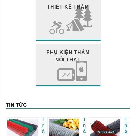
THIẾT KẾ THẢM
PHỤ KIỆN THẢM
NỘI THẤT
TIN TỨC
T
T
T
h
h
h
ả
ả
ả