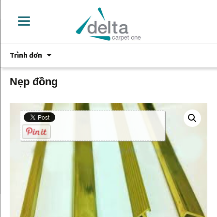
Chuyển
Trình đơn
đến
phần
nội
Nẹp đồng
dung