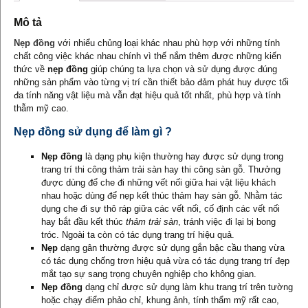
Mô tả
Nẹp đồng
với nhiểu chủng loại khác nhau phù hợp với những tính
chất công việc khác nhau chính vì thế nắm thêm được những kiến
thức về
nẹp đồng
giúp chúng ta lựa chọn và sử dụng được đúng
những sản phẩm vào từng vị trí cần thiết bảo đảm phát huy được tối
đa tính năng vật liệu mà vẫn đạt hiệu quả tốt nhất, phù hợp và tính
thẫm mỹ cao.
Nẹp đồng sử dụng để làm gì ?
Nẹp đồng
là dạng phụ kiện thường hay được sử dụng trong
trang trí thi công thảm trải sàn hay thi công sàn gỗ. Thưởng
được dùng để che đi những vết nối giữa hai vật liệu khách
nhau hoặc dùng để nẹp kết thúc thảm hay sàn gỗ. Nhằm tác
dụng che đi sự thô ráp giữa các vết nối, cố định các vết nối
hay bắt đầu kết thúc
thảm trải sàn
, tránh việc đi lại bị bong
tróc. Ngoài ta còn có tác dụng trang trí hiệu quả.
Nẹp
dạng gân thường được sử dụng gắn bậc cầu thang vừa
có tác dụng chống trơn hiệu quả vừa có tác dụng trang trí đẹp
mắt tạo sự sang trọng chuyên nghiệp cho không gian.
Nẹp đồng
dạng chỉ được sử dụng làm khu trang trí trên tường
hoặc chạy điểm phảo chỉ, khung ảnh, tính thẩm mỹ rất cao,