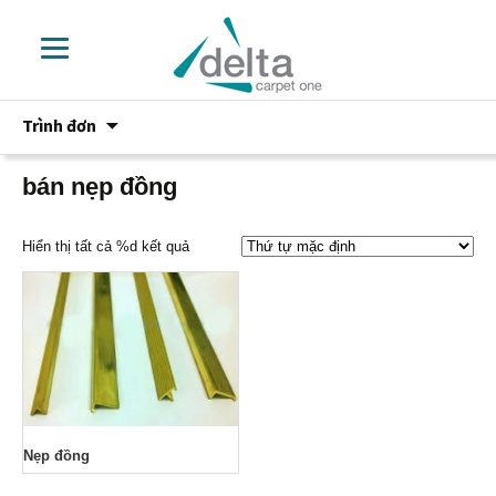
Chuyển
Trình đơn
đến
phần
nội
bán nẹp đồng
dung
Hiển thị tất cả %d kết quả
Nẹp đồng