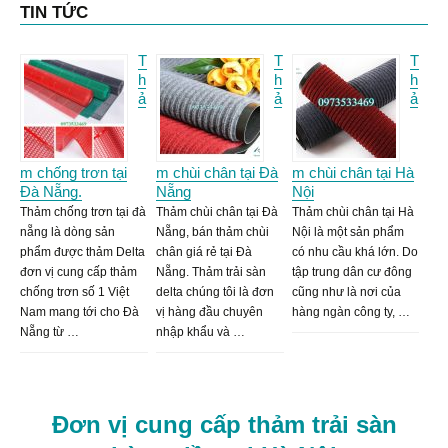
TIN TỨC
T
T
T
h
h
h
ả
ả
ả
m chống trơn tại
m chùi chân tại Đà
m chùi chân tại Hà
Đà Nẵng.
Nẵng
Nội
Thảm chống trơn tại đà
Thảm chùi chân tại Đà
Thảm chùi chân tại Hà
nẵng là dòng sản
Nẵng, bán thảm chùi
Nội là một sản phẩm
phẩm được thảm Delta
chân giá rẻ tại Đà
có nhu cầu khá lớn. Do
đơn vị cung cấp thảm
Nẵng. Thảm trải sàn
tập trung dân cư đông
chống trơn số 1 Việt
delta chúng tôi là đơn
cũng như là nơi của
Nam mang tới cho Đà
vị hàng đầu chuyên
hàng ngàn công ty, …
Nẵng từ …
nhập khẩu và …
Đơn vị cung cấp thảm trải sàn