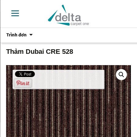
Chuyển
Trình đơn
đến
phần
nội
Thảm Dubai CRE 528
dung