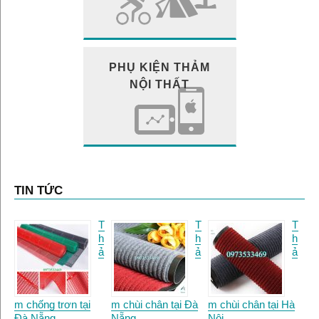
PHỤ KIỆN THẢM
NỘI THẤT
TIN TỨC
T
T
T
h
h
h
ả
ả
ả
m chống trơn tại
m chùi chân tại Đà
m chùi chân tại Hà
Đà Nẵng.
Nẵng
Nội