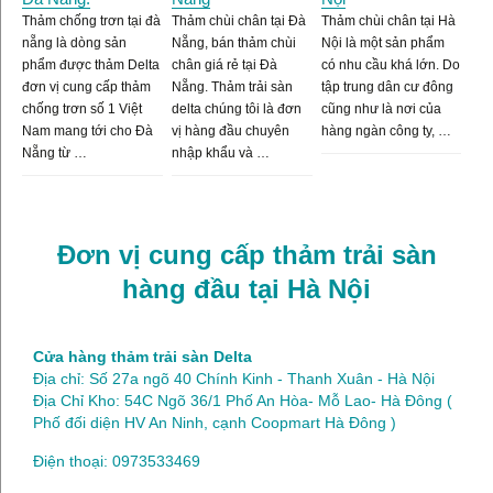
Thảm chống trơn tại đà
Thảm chùi chân tại Đà
Thảm chùi chân tại Hà
nẵng là dòng sản
Nẵng, bán thảm chùi
Nội là một sản phẩm
phẩm được thảm Delta
chân giá rẻ tại Đà
có nhu cầu khá lớn. Do
đơn vị cung cấp thảm
Nẵng. Thảm trải sàn
tập trung dân cư đông
chống trơn số 1 Việt
delta chúng tôi là đơn
cũng như là nơi của
Nam mang tới cho Đà
vị hàng đầu chuyên
hàng ngàn công ty, …
Nẵng từ …
nhập khẩu và …
Đơn vị cung cấp thảm trải sàn
hàng đầu tại Hà Nội
Cửa hàng thảm trải sàn Delta
Địa chỉ: Số 27a ngõ 40 Chính Kinh - Thanh Xuân - Hà Nội
Địa Chỉ Kho: 54C Ngõ 36/1 Phố An Hòa- Mỗ Lao- Hà Đông (
Phố đối diện HV An Ninh, cạnh Coopmart Hà Đông )
Điện thoại: 0973533469