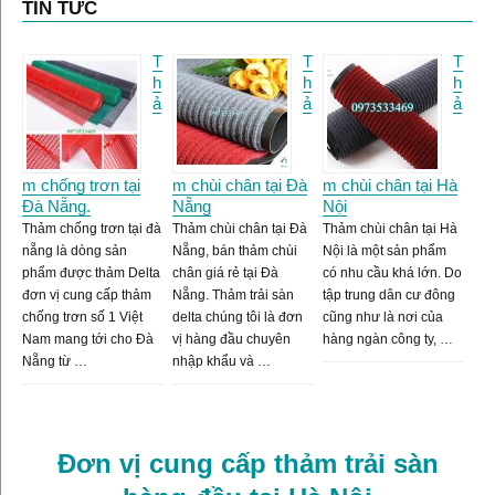
TIN TỨC
T
T
T
h
h
h
ả
ả
ả
m chống trơn tại
m chùi chân tại Đà
m chùi chân tại Hà
Đà Nẵng.
Nẵng
Nội
Thảm chống trơn tại đà
Thảm chùi chân tại Đà
Thảm chùi chân tại Hà
nẵng là dòng sản
Nẵng, bán thảm chùi
Nội là một sản phẩm
phẩm được thảm Delta
chân giá rẻ tại Đà
có nhu cầu khá lớn. Do
đơn vị cung cấp thảm
Nẵng. Thảm trải sàn
tập trung dân cư đông
chống trơn số 1 Việt
delta chúng tôi là đơn
cũng như là nơi của
Nam mang tới cho Đà
vị hàng đầu chuyên
hàng ngàn công ty, …
Nẵng từ …
nhập khẩu và …
Đơn vị cung cấp thảm trải sàn