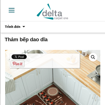
Chuyển
Trình đơn
đến
phần
nội
Thảm bếp dao dĩa
dung