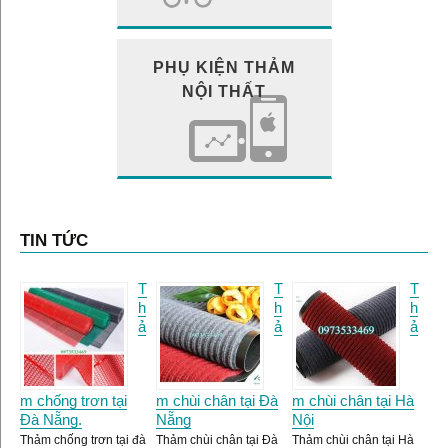
PHỤ KIỆN THẢM
NỘI THẤT
TIN TỨC
T
T
T
h
h
h
ả
ả
ả
m chống trơn tại
m chùi chân tại Đà
m chùi chân tại Hà
Đà Nẵng.
Nẵng
Nội
Thảm chống trơn tại đà
Thảm chùi chân tại Đà
Thảm chùi chân tại Hà