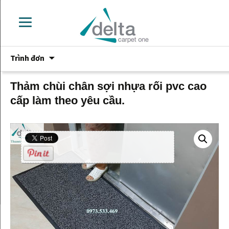
Chuyển
Trình đơn
đến
phần
nội
Thảm chùi chân sợi nhựa rối pvc cao
dung
cấp làm theo yêu cầu.