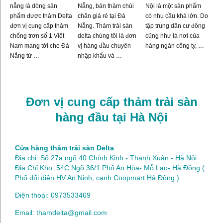
nẵng là dòng sản
Nẵng, bán thảm chùi
Nội là một sản phẩm
phẩm được thảm Delta
chân giá rẻ tại Đà
có nhu cầu khá lớn. Do
đơn vị cung cấp thảm
Nẵng. Thảm trải sàn
tập trung dân cư đông
chống trơn số 1 Việt
delta chúng tôi là đơn
cũng như là nơi của
Nam mang tới cho Đà
vị hàng đầu chuyên
hàng ngàn công ty, …
Nẵng từ …
nhập khẩu và …
Đơn vị cung cấp thảm trải sàn
hàng đầu tại Hà Nội
Cửa hàng thảm trải sàn Delta
Địa chỉ: Số 27a ngõ 40 Chính Kinh - Thanh Xuân - Hà Nội
Địa Chỉ Kho: 54C Ngõ 36/1 Phố An Hòa- Mỗ Lao- Hà Đông (
Phố đối diện HV An Ninh, cạnh Coopmart Hà Đông )
Điện thoại: 0973533469
Email: thamdelta@gmail.com