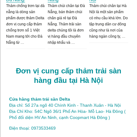
Thảm chống trơn tại đà
Thảm chùi chân tại Đà
Thảm chùi chân tại Hà
nẵng là dòng sản
Nẵng, bán thảm chùi
Nội là một sản phẩm
phẩm được thảm Delta
chân giá rẻ tại Đà
có nhu cầu khá lớn. Do
đơn vị cung cấp thảm
Nẵng. Thảm trải sàn
tập trung dân cư đông
chống trơn số 1 Việt
delta chúng tôi là đơn
cũng như là nơi của
Nam mang tới cho Đà
vị hàng đầu chuyên
hàng ngàn công ty, …
Nẵng từ …
nhập khẩu và …
Đơn vị cung cấp thảm trải sàn
hàng đầu tại Hà Nội
Cửa hàng thảm trải sàn Delta
Địa chỉ: Số 27a ngõ 40 Chính Kinh - Thanh Xuân - Hà Nội
Địa Chỉ Kho: 54C Ngõ 36/1 Phố An Hòa- Mỗ Lao- Hà Đông (
Phố đối diện HV An Ninh, cạnh Coopmart Hà Đông )
Điện thoại: 0973533469