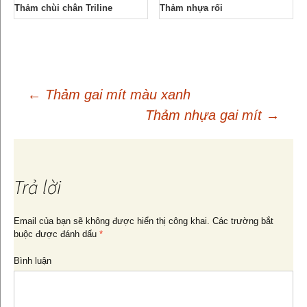
Thảm chùi chân Triline
Thảm nhựa rối
←
Thảm gai mít màu xanh
Thảm nhựa gai mít
→
Điều
hướng
Trả lời
bài
Email của bạn sẽ không được hiển thị công khai.
Các trường bắt
buộc được đánh dấu
*
viết
Bình luận