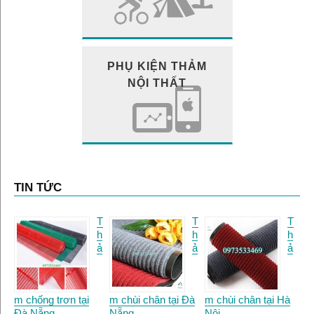
PHỤ KIỆN THẢM
NỘI THẤT
TIN TỨC
T
T
T
h
h
h
ả
ả
ả
m chống trơn tại
m chùi chân tại Đà
m chùi chân tại Hà
Đà Nẵng.
Nẵng
Nội