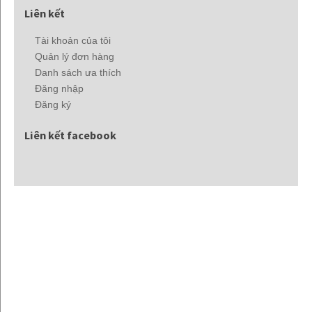
Liên kết
Tài khoản của tôi
Quản lý đơn hàng
Danh sách ưa thích
Đăng nhập
Đăng ký
Liên kết facebook