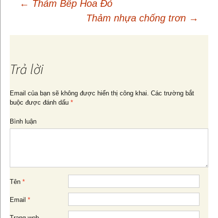
←
Thảm Bếp Hoa Đỏ
Thảm nhựa chống trơn
→
Điều
hướng
Trả lời
bài
Email của bạn sẽ không được hiển thị công khai.
Các trường bắt
buộc được đánh dấu
*
viết
Bình luận
Tên
*
Email
*
Trang web