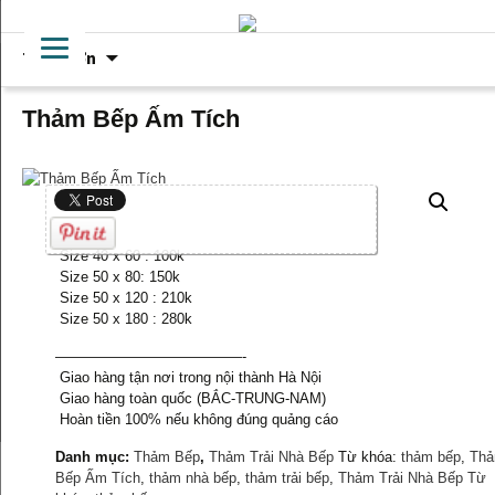
Chuyển
Trình đơn
đến
phần
nội
Thảm Bếp Ấm Tích
dung
Size 40 x 60 : 100k
Size 50 x 80: 150k
Size 50 x 120 : 210k
Size 50 x 180 : 280k
—————————————-
Giao hàng tận nơi trong nội thành Hà Nội
Giao hàng toàn quốc (BẮC-TRUNG-NAM)
Hoàn tiền 100% nếu không đúng quảng cáo
Danh mục:
Thảm Bếp
,
Thảm Trải Nhà Bếp
Từ khóa:
thảm bếp
,
Th
Bếp Ấm Tích
,
thảm nhà bếp
,
thảm trải bếp
,
Thảm Trải Nhà Bếp Từ