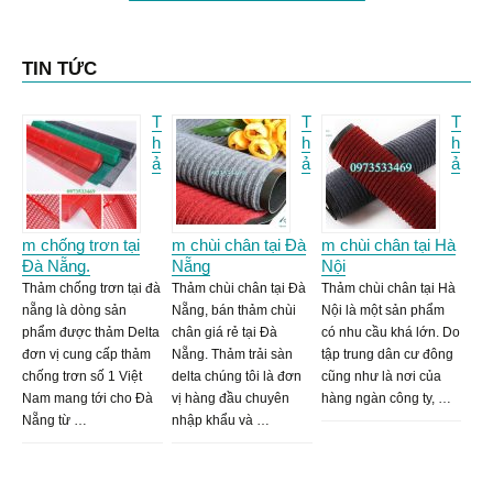
TIN TỨC
T
T
T
h
h
h
ả
ả
ả
m chống trơn tại
m chùi chân tại Đà
m chùi chân tại Hà
Đà Nẵng.
Nẵng
Nội
Thảm chống trơn tại đà
Thảm chùi chân tại Đà
Thảm chùi chân tại Hà
nẵng là dòng sản
Nẵng, bán thảm chùi
Nội là một sản phẩm
phẩm được thảm Delta
chân giá rẻ tại Đà
có nhu cầu khá lớn. Do
đơn vị cung cấp thảm
Nẵng. Thảm trải sàn
tập trung dân cư đông
chống trơn số 1 Việt
delta chúng tôi là đơn
cũng như là nơi của
Nam mang tới cho Đà
vị hàng đầu chuyên
hàng ngàn công ty, …
Nẵng từ …
nhập khẩu và …