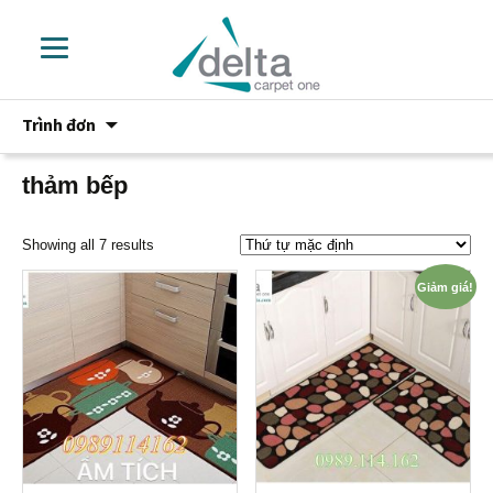
Chuyển
Trình đơn
đến
phần
nội
thảm bếp
dung
Showing all 7 results
Giảm giá!