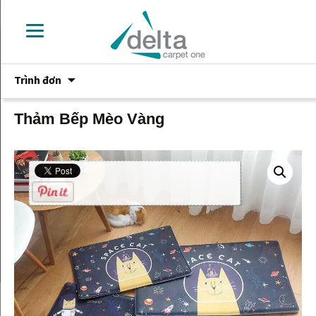
Chuyển
Trình đơn
đến
phần
nội
Thảm Bếp Mèo Vàng
dung