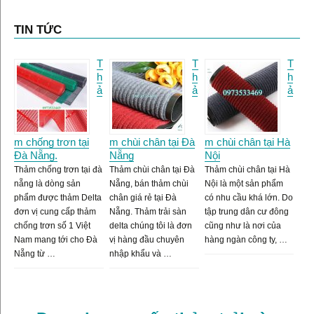
TIN TỨC
T
T
T
h
h
h
ả
ả
ả
m chống trơn tại
m chùi chân tại Đà
m chùi chân tại Hà
Đà Nẵng.
Nẵng
Nội
Thảm chống trơn tại đà
Thảm chùi chân tại Đà
Thảm chùi chân tại Hà
nẵng là dòng sản
Nẵng, bán thảm chùi
Nội là một sản phẩm
phẩm được thảm Delta
chân giá rẻ tại Đà
có nhu cầu khá lớn. Do
đơn vị cung cấp thảm
Nẵng. Thảm trải sàn
tập trung dân cư đông
chống trơn số 1 Việt
delta chúng tôi là đơn
cũng như là nơi của
Nam mang tới cho Đà
vị hàng đầu chuyên
hàng ngàn công ty, …
Nẵng từ …
nhập khẩu và …