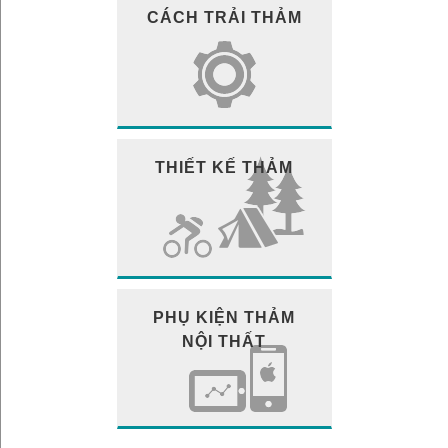
CÁCH TRẢI THẢM
THIẾT KẾ THẢM
PHỤ KIỆN THẢM
NỘI THẤT