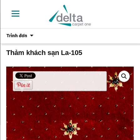
Chuyển
Trình đơn
đến
phần
nội
Thảm khách sạn La-105
dung