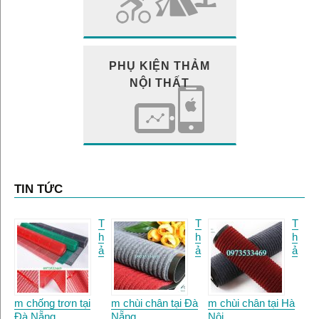
PHỤ KIỆN THẢM
NỘI THẤT
TIN TỨC
T
T
T
h
h
h
ả
ả
ả
m chống trơn tại
m chùi chân tại Đà
m chùi chân tại Hà
Đà Nẵng.
Nẵng
Nội