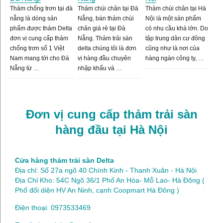
Thảm chống trơn tại đà
Thảm chùi chân tại Đà
Thảm chùi chân tại Hà
nẵng là dòng sản
Nẵng, bán thảm chùi
Nội là một sản phẩm
phẩm được thảm Delta
chân giá rẻ tại Đà
có nhu cầu khá lớn. Do
đơn vị cung cấp thảm
Nẵng. Thảm trải sàn
tập trung dân cư đông
chống trơn số 1 Việt
delta chúng tôi là đơn
cũng như là nơi của
Nam mang tới cho Đà
vị hàng đầu chuyên
hàng ngàn công ty, …
Nẵng từ …
nhập khẩu và …
Đơn vị cung cấp thảm trải sàn
hàng đầu tại Hà Nội
Cửa hàng thảm trải sàn Delta
Địa chỉ: Số 27a ngõ 40 Chính Kinh - Thanh Xuân - Hà Nội
Địa Chỉ Kho: 54C Ngõ 36/1 Phố An Hòa- Mỗ Lao- Hà Đông (
Phố đối diện HV An Ninh, cạnh Coopmart Hà Đông )
Điện thoại: 0973533469