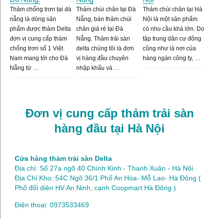
Thảm chống trơn tại đà
Thảm chùi chân tại Đà
Thảm chùi chân tại Hà
nẵng là dòng sản
Nẵng, bán thảm chùi
Nội là một sản phẩm
phẩm được thảm Delta
chân giá rẻ tại Đà
có nhu cầu khá lớn. Do
đơn vị cung cấp thảm
Nẵng. Thảm trải sàn
tập trung dân cư đông
chống trơn số 1 Việt
delta chúng tôi là đơn
cũng như là nơi của
Nam mang tới cho Đà
vị hàng đầu chuyên
hàng ngàn công ty, …
Nẵng từ …
nhập khẩu và …
Đơn vị cung cấp thảm trải sàn
hàng đầu tại Hà Nội
Cửa hàng thảm trải sàn Delta
Địa chỉ: Số 27a ngõ 40 Chính Kinh - Thanh Xuân - Hà Nội
Địa Chỉ Kho: 54C Ngõ 36/1 Phố An Hòa- Mỗ Lao- Hà Đông (
Phố đối diện HV An Ninh, cạnh Coopmart Hà Đông )
Điện thoại: 0973533469