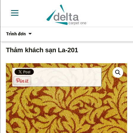
Chuyển
Trình đơn
đến
phần
nội
Thảm khách sạn La-201
dung