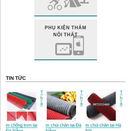
PHỤ KIỆN THẢM
NỘI THẤT
TIN TỨC
T
T
T
h
h
h
ả
ả
ả
m chống trơn tại
m chùi chân tại Đà
m chùi chân tại Hà
Đà Nẵng.
Nẵng
Nội