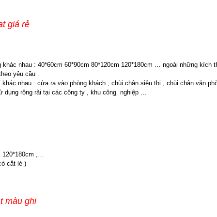
iá rẻ
g khác nhau : 40*60cm 60*90cm 80*120cm 120*180cm … ngoài những kích thư
theo yêu cầu .
 khác nhau : cửa ra vào phòng khách , chùi chân siêu thị , chùi chân văn ph
 dụng rộng rãi tại các công ty , khu công nghiệp …
m 120*180cm ,…
 cắt lẻ )
àu ghi