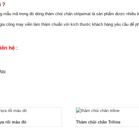
u ?
g mẫu mã trong đó dòng thảm chùi chân stripemat là sản phẩm được nhiều k
ia công may viền làm thảm chuẩn với kích thước khách hàng yêu cầu để phù
iên hệ :
Nội
a rối màu đỏ
Thảm chùi chân Triline