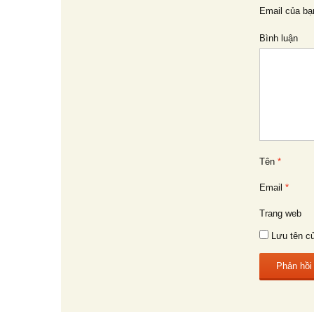
bài
Email của bạ
Bình luận
viết
Tên
*
Email
*
Trang web
Lưu tên củ