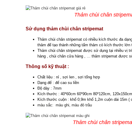
Thảm chùi chân stripemat g
Sử dụng thảm chùi chân stripemat
Thảm chùi chân stripemat có nhiều kích thước đa dạn
thảm để tạo thành những tấm thảm có kích thước lớn 
Thảm chùi chân stripemat được sử dụng tại nhiều vị trí
hàng , chùi chân cửa hàng , … thảm stripemat được sử
Thông số kỹ thuật :
Chất liệu : nỉ , sợi len , sợi tổng hợp
Dạng đế : đế cao su liền
Độ dày : 7mm
Kích thước : 40*60cm 60*90cm 80*120cm, 120x150c
Kích thước cuộn : khổ 0,9m khổ 1,2m cuộn dài 15m ( có
màu sắc: màu ghi, màu đỏ trầu
Thảm chùi chân stripemat m