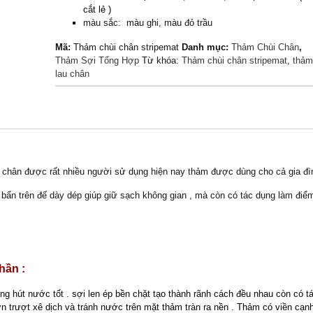
cắt lẻ )
màu sắc: màu ghi, màu đỏ trầu
Mã:
Thảm chùi chân stripemat
Danh mục:
Thảm Chùi Chân
,
Thảm Sợi Tổng Hợp
Từ khóa:
Thảm chùi chân stripemat
,
thảm
lau chân
i chân được rất nhiều người sử dụng hiện nay thảm được dùng cho cả gia đìn
 bẩn trên đế dày dép giúp giữ sạch không gian , mà còn có tác dụng làm điể
hần :
ụng hút nước tốt . sợi len ép bền chặt tạo thành rãnh cách đều nhau còn có t
ơn trượt xê dịch và tránh nước trên mặt thảm tràn ra nền . Thảm có viền cạn