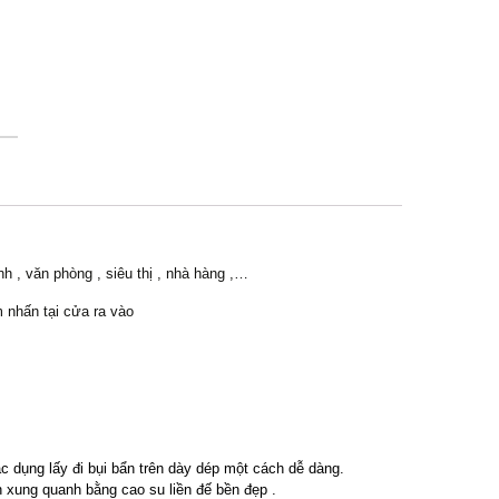
h , văn phòng , siêu thị , nhà hàng ,…
m nhấn tại cửa ra vào
ác dụng lấy đi bụi bẩn trên dày dép một cách dễ dàng.
h xung quanh bằng cao su liền đế bền đẹp .