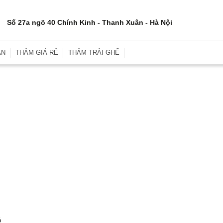
Số 27a ngõ 40 Chính Kinh - Thanh Xuân - Hà Nội
ÂN
THẢM GIÁ RẺ
THẢM TRẢI GHẾ
rơn
Thảm Trải Sàn Giá Rẻ
Thảm Trải Ghế Gỗ
inh
Thảm Trải Sàn Cũ
Đệm Ghế
e
Thảm Trải Nhà Xưởng
Gối Sofa
i
Thảm Trải Sự Kiện
Gối Ôm Văn Phòng
ới
Thảm Tập Yoga
Gối Ngủ
i
 Hợp
ó