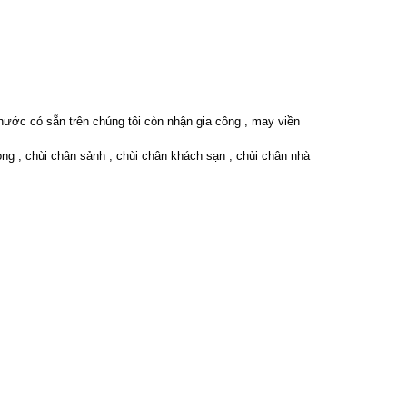
ớc có sẵn trên chúng tôi còn nhận gia công , may viền
òng , chùi chân sảnh , chùi chân khách sạn , chùi chân nhà