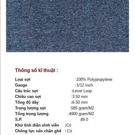
Thông số kĩ thuật :
Loại sợi
:100% Polypropylene
Gauge
:1/12 Inch
Cấu trúc sợi :
Level Loop
Chiều cao sợi
:3.50 mm
Tổng độ dày :
6.50 mm
Trọng lượng sợi
:585 gram/M2
Tổng trọng lượng
:4900 gram/M2
S.P. :I
9.0
Khử tĩnh điện vĩnh viễn :
Có
Chống lực nén chân ghế :
Có