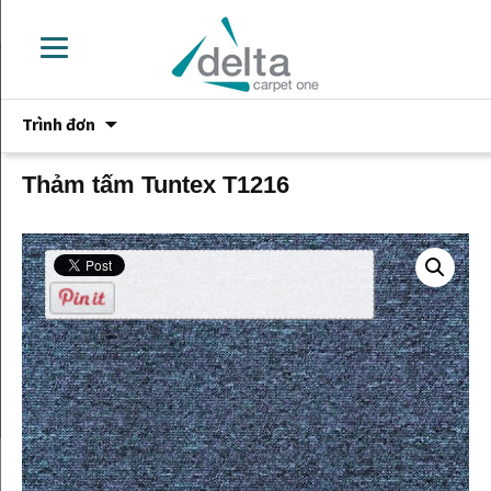
Chuyển
Trình đơn
đến
phần
nội
Thảm tấm Tuntex T1216
dung