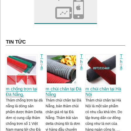
TIN TỨC
T
T
T
h
h
h
ả
ả
ả
m chống trơn tại
m chùi chân tại Đà
m chùi chân tại Hà
Đà Nẵng.
Nẵng
Nội
Thảm chống trơn tại đà
Thảm chùi chân tại Đà
Thảm chùi chân tại Hà
nẵng là dòng sản
Nẵng, bán thảm chùi
Nội là một sản phẩm
phẩm được thảm Delta
chân giá rẻ tại Đà
có nhu cầu khá lớn. Do
đơn vị cung cấp thảm
Nẵng. Thảm trải sàn
tập trung dân cư đông
chống trơn số 1 Việt
delta chúng tôi là đơn
cũng như là nơi của
Nam mang tới cho Đà
vị hàng đầu chuyên
hàng ngàn công ty, …