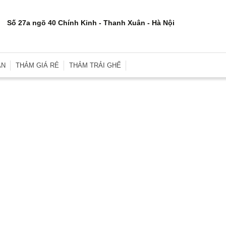
Số 27a ngõ 40 Chính Kinh - Thanh Xuân - Hà Nội
ÂN
THẢM GIÁ RẺ
THẢM TRẢI GHẾ
rơn
Thảm Trải Sàn Giá Rẻ
Thảm Trải Ghế Gỗ
inh
Thảm Trải Sàn Cũ
Đệm Ghế
e
Thảm Trải Nhà Xưởng
Gối Sofa
i
Thảm Trải Sự Kiện
Gối Ôm Văn Phòng
ới
Thảm Tập Yoga
Gối Ngủ
i
 Hợp