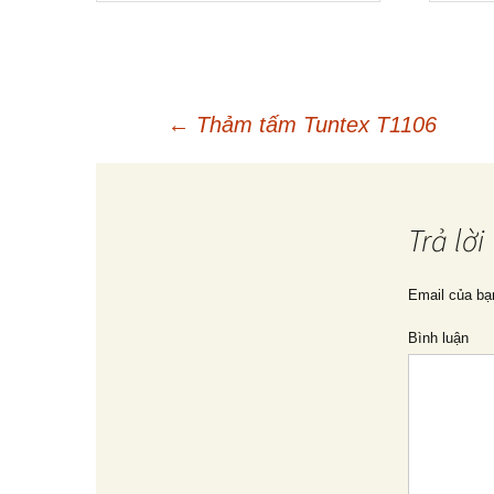
←
Thảm tấm Tuntex T1106
Điều
hướng
Trả lời
bài
Email của bạ
Bình luận
viết