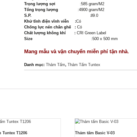
Trọng lượng sợi
:585 gram/M2
Tổng trọng lượng
:4900 gram/M2
S.P. :I
9.0
Khử tĩnh điện vĩnh viễn :
Có
Chống lực nén chân ghế :
Có
Chất lượng không khí :
CRI Green Label
Size
:500 x 500 mm
Mang mẫu và vận chuyển miễn phí tận nhà.
Danh mục:
Thảm Tấm
,
Thảm Tấm Tuntex
 Tuntex T1206
Thảm tấm Basic V-03