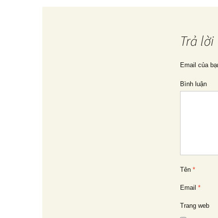
Điều
hướng
Trả lời
bài
Email của bạ
Bình luận
viết
Tên
*
Email
*
Trang web