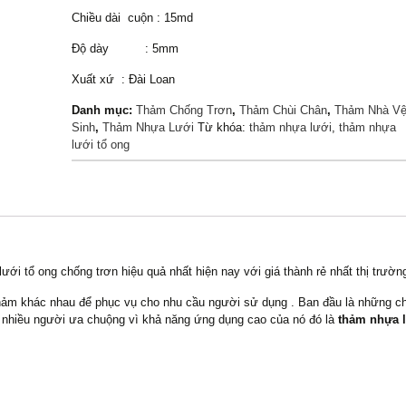
Chiều dài cuộn : 15md
Độ dày : 5mm
Xuất xứ : Đài Loan
Danh mục:
Thảm Chống Trơn
,
Thảm Chùi Chân
,
Thảm Nhà V
Sinh
,
Thảm Nhựa Lưới
Từ khóa:
thảm nhựa lưới
,
thảm nhựa
lưới tổ ong
ới tổ ong chống trơn hiệu quả nhất hiện nay với giá thành rẻ nhất thị trườn
hảm khác nhau để phục vụ cho nhu cầu người sử dụng . Ban đầu là những chiế
nhiều người ưa chuộng vì khả năng ứng dụng cao của nó đó là
thảm nhựa l