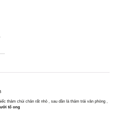
ệ
g.
c thảm chùi chân rất nhỏ , sau dần là thảm trải văn phòng ,
ưới tổ ong