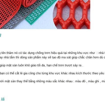
g
 tên thảm nó có tác dụng chống trơn hiệu quả tại những khu vực như : nhà 
i hay nhà tắm thì dòng sản phẩm này sẽ tạo độ ma sát giúp chắc chân hơn dù 
giúp mặt sàn luôn khô giáo tối đa, hạn chế trơn trượt sảy ra .
n có thể cắt lẻ gia công cho từng khu vực khác nhau kích thước theo yêu 
mới mặt sàn thay thế bằng những màu sắc khác nhau : màu đỏ , màu ghi , m
lá