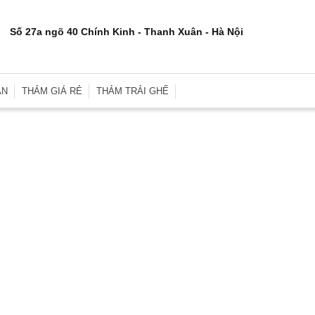
Số 27a ngõ 40 Chính Kinh - Thanh Xuân - Hà Nội
ÂN
THẢM GIÁ RẺ
THẢM TRẢI GHẾ
rơn
Thảm Trải Sàn Giá Rẻ
Thảm Trải Ghế Gỗ
inh
Thảm Trải Sàn Cũ
Đệm Ghế
e
Thảm Trải Nhà Xưởng
Gối Sofa
i
Thảm Trải Sự Kiện
Gối Ôm Văn Phòng
ới
Thảm Tập Yoga
Gối Ngủ
i
 Hợp