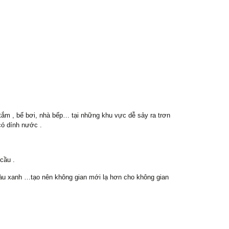
tắm , bể bơi, nhà bếp… tại những khu vực dễ sảy ra trơn
có dính nước .
cầu .
àu xanh …tạo nên không gian mới lạ hơn cho không gian