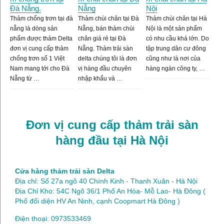
Đà Nẵng.
Nẵng
Nội
Thảm chống trơn tại đà
Thảm chùi chân tại Đà
Thảm chùi chân tại Hà
nẵng là dòng sản
Nẵng, bán thảm chùi
Nội là một sản phẩm
phẩm được thảm Delta
chân giá rẻ tại Đà
có nhu cầu khá lớn. Do
đơn vị cung cấp thảm
Nẵng. Thảm trải sàn
tập trung dân cư đông
chống trơn số 1 Việt
delta chúng tôi là đơn
cũng như là nơi của
Nam mang tới cho Đà
vị hàng đầu chuyên
hàng ngàn công ty, …
Nẵng từ …
nhập khẩu và …
Đơn vị cung cấp thảm trải sàn
hàng đầu tại Hà Nội
Cửa hàng thảm trải sàn Delta
Địa chỉ: Số 27a ngõ 40 Chính Kinh - Thanh Xuân - Hà Nội
Địa Chỉ Kho: 54C Ngõ 36/1 Phố An Hòa- Mỗ Lao- Hà Đông (
Phố đối diện HV An Ninh, cạnh Coopmart Hà Đông )
Điện thoại: 0973533469