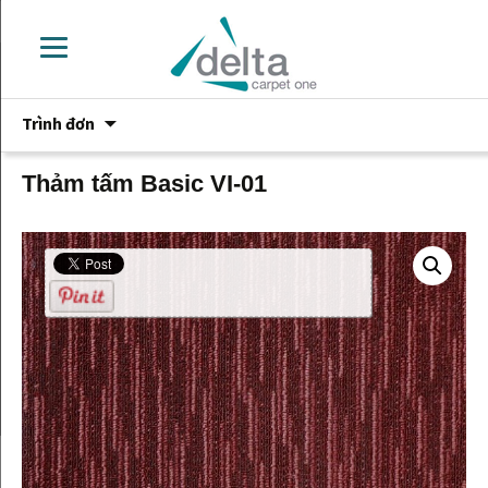
Chuyển
Trình đơn
đến
phần
nội
Thảm tấm Basic VI-01
dung