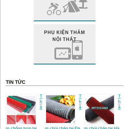
PHỤ KIỆN THẢM
NỘI THẤT
TIN TỨC
T
T
T
h
h
h
ả
ả
ả
m chống trơn tại
m chùi chân tại Đà
m chùi chân tại Hà