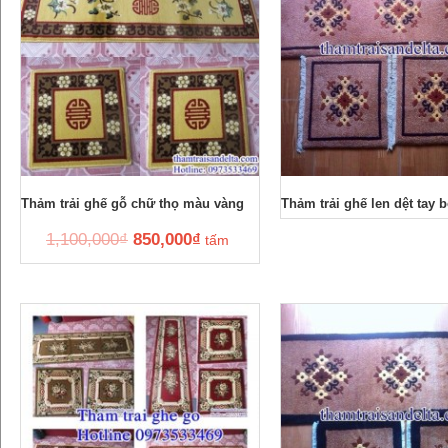
Thảm trải ghế gỗ chữ thọ màu vàng
Thảm trải ghế len dệt tay b
1,100,000
₫
850,000
₫
tấm