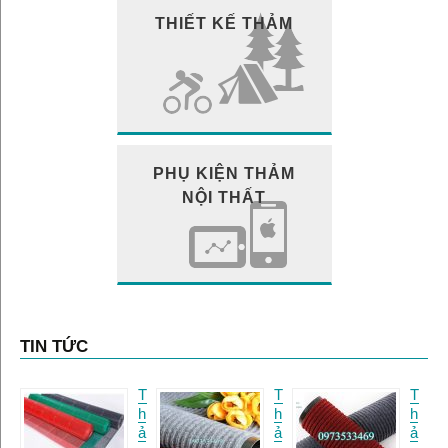
THIẾT KẾ THẢM
PHỤ KIỆN THẢM
NỘI THẤT
TIN TỨC
T
T
T
h
h
h
ả
ả
ả