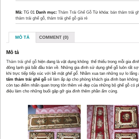
ghế
gỗ
Mã:
TG 01
Danh mục:
Thảm Trải Ghế Gỗ
Từ khóa:
bán thảm trải gh
hoa
thảm trải ghế gỗ
,
thảm trải ghế gỗ giá rẻ
tỉa
đỏ
số
MÔ TẢ
COMMENT (0)
lượng
Mô tả
Thảm trải ghế gỗ
hiện đang là vật dụng không thể thiếu trong mỗi gia đìn
đông lạnh giá bắt đầu tràn về. Những gia đình sử dụng ghế gỗ luôn rất sợ
khi trực tiếp tiếp xúc với bề mặt
ghế gỗ
. Nhằm xua tan những sự lo lắng
tấm thảm trải ghế gỗ
sẽ làm ấp áp cho phòng khách gia đình bạn không
còn tạo điểm nhấn quan trọng tôn thêm vẻ đẹp của những bộ ghế gỗ có 
điệu làm cho những buổi gặp gỡ gia đình thêm phần ấm cúng.