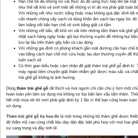
Hạn chế tối đa những rơi vãi thức ăn đồ uống trực tiếp lên bề mặt 
như thế rất khó vệ sinh triệt để những vị trí đó mà phải giặt toàn 
Với những vết như nước trắng hoặc màu không quá đặc dính bề 
cẩn nhanh chóng vẩy sạch và dùng khăn ẩm sạch lau ngay lúc đó
làm loãng vết bẩn hạn chế vệ sinh bằng giặt cả tấm.
Với những vết bẩn, đồ khô rơi vãi trên những tấm thảm trải ghế g
nhặt sạch hàng ngày hoặc giũ bụi thường xuyên để những bụi bẩn,
lưu lại lâu trên thảm gây bẩn và cáu đọng .
Với những gia đình có phòng khách gần mặt đường cần hạn chế b
vào bằng cách hạn chế mở cửa hoặc lau dọn thường xuyên để t
luôn sạch sẽ.
Có thời gian biểu hoặc cảm nhận để
giặt thảm trải ghế gỗ
định kì 
máy ngoài tiệm chuyên giặt thảm nhằm giữ được màu sắc và chất
trải ghế gỗ không bị ảnh hường.
Dùng
thảm trải ghế gỗ
rất thích và mọi người chỉ cần chú ý hơn một chút
hoàn toàn yên tâm sử dụng mà không sợ bụi bẩn làm xấu tấm thảm. Th
hết một mùa rét thì mới phải giặt định kỳ 1 lần vì thế bạn cũng hoàn toàn
sử dụng.
Thảm trải ghế gỗ tỉa hoa đỏ
là một trong những bộ thảm ghế được thiết 
độ thẩm mỹ cao cùng chất liệu dày dặn đặc biệt phù hợp với mọi loại ghế 
sự sang trọng và đầy tinh tế.