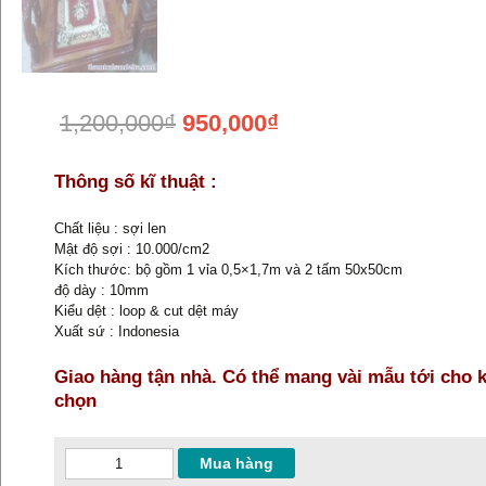
1,200,000
₫
950,000
₫
Thông số kĩ thuật :
Chất liệu : sợi len
Mật độ sợi : 10.000/cm2
Kích thước: bộ gồm 1 vỉa 0,5×1,7m và 2 tấm 50x50cm
độ dày : 10mm
Kiểu dệt : loop & cut dệt máy
Xuất sứ : Indonesia
Giao hàng tận nhà. Có thể mang vài mẫu tới cho 
chọn
Thảm
Mua hàng
trải