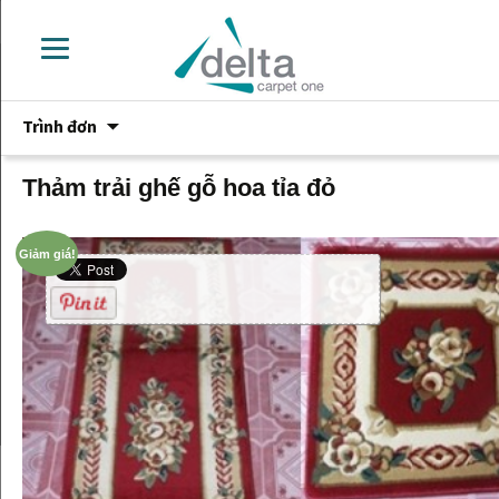
Chuyển
Trình đơn
đến
phần
nội
Thảm trải ghế gỗ hoa tỉa đỏ
dung
Giảm giá!