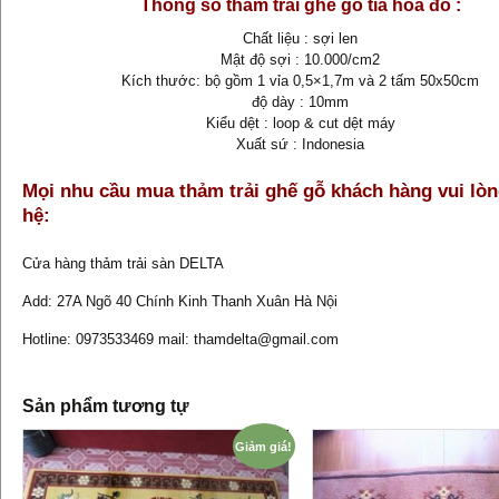
Thông số thảm trải ghế gỗ tỉa hoa đỏ :
Chất liệu : sợi len
Mật độ sợi : 10.000/cm2
Kích thước: bộ gồm 1 vỉa 0,5×1,7m và 2 tấm 50x50cm
độ dày : 10mm
Kiểu dệt : loop & cut dệt máy
Xuất sứ : Indonesia
Mọi nhu cầu mua thảm trải ghế gỗ khách hàng vui lòn
hệ:
Cửa hàng thảm trải sàn DELTA
Add: 27A Ngõ 40 Chính Kinh Thanh Xuân Hà Nội
Hotline: 0973533469 mail: thamdelta@gmail.com
Sản phẩm tương tự
Giảm giá!