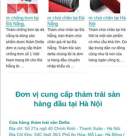
m chống trơn tại
m chùi chân tại Đà
m chùi chân tại Hà
Đà Nẵng.
Nẵng
Nội
Thảm chống trơn tại đà
Thảm chùi chân tại Đà
Thảm chùi chân tại Hà
nẵng là dòng sản
Nẵng, bán thảm chùi
Nội là một sản phẩm
phẩm được thảm Delta
chân giá rẻ tại Đà
có nhu cầu khá lớn. Do
đơn vị cung cấp thảm
Nẵng. Thảm trải sàn
tập trung dân cư đông
chống trơn số 1 Việt
delta chúng tôi là đơn
cũng như là nơi của
Nam mang tới cho Đà
vị hàng đầu chuyên
hàng ngàn công ty, …
Nẵng từ …
nhập khẩu và …
Đơn vị cung cấp thảm trải sàn
hàng đầu tại Hà Nội
Cửa hàng thảm trải sàn Delta
Địa chỉ: Số 27a ngõ 40 Chính Kinh - Thanh Xuân - Hà Nội
Địa Chỉ Kho: 54C Ngõ 36/1 Phố An Hòa- Mỗ Lao- Hà Đông (