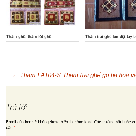
Thảm ghế, thảm lót ghế
Thảm trải ghế len dệt tay b
←
Thảm LA104-S
Thảm trải ghế gỗ tỉa hoa 
Điều
hướng
Trả lời
bài
Email của bạn sẽ không được hiển thị công khai.
Các trường bắt buộc đ
dấu
*