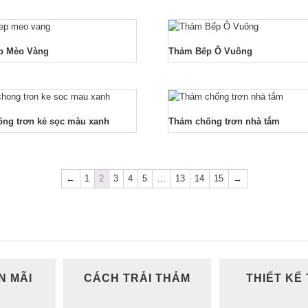
p Mèo Vàng
Thảm Bếp Ô Vuông
ng trơn kẻ sọc màu xanh
Thảm chống trơn nhà tắm
←
1
2
3
4
5
…
13
14
15
→
N MÃI
CÁCH TRẢI THẢM
THIẾT KẾ