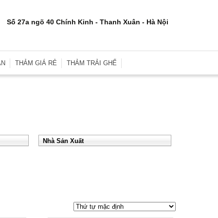
Số 27a ngõ 40 Chính Kinh - Thanh Xuân - Hà Nội
ÂN
THẢM GIÁ RẺ
THẢM TRẢI GHẾ
rơn
Thảm Trải Sàn Giá Rẻ
Thảm Trải Ghế Gỗ
inh
Thảm Trải Sàn Cũ
Đệm Ghế
e
Thảm Trải Nhà Xưởng
Gối Sofa
i
Thảm Trải Sự Kiện
Gối Ôm Văn Phòng
Nhà Sản Xuất
ới
Thảm Tập Yoga
Gối Ngủ
i
 Hợp