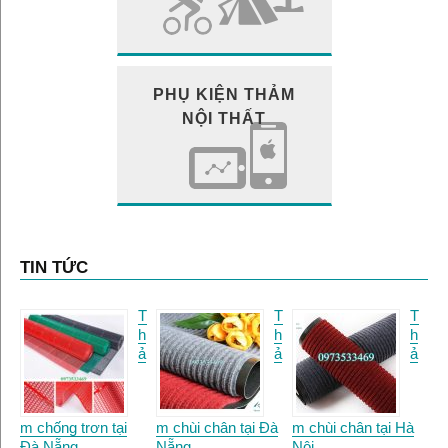
PHỤ KIỆN THẢM
NỘI THẤT
TIN TỨC
T
T
T
h
h
h
ả
ả
ả
m chống trơn tại
m chùi chân tại Đà
m chùi chân tại Hà
Đà Nẵng.
Nẵng
Nội