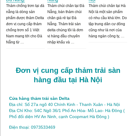
Thảm chống trơn tại đà
Thảm chùi chân tại Đà
Thảm chùi chân tại Hà
nẵng là dòng sản
Nẵng, bán thảm chùi
Nội là một sản phẩm
phẩm được thảm Delta
chân giá rẻ tại Đà
có nhu cầu khá lớn. Do
đơn vị cung cấp thảm
Nẵng. Thảm trải sàn
tập trung dân cư đông
chống trơn số 1 Việt
delta chúng tôi là đơn
cũng như là nơi của
Nam mang tới cho Đà
vị hàng đầu chuyên
hàng ngàn công ty, …
Nẵng từ …
nhập khẩu và …
Đơn vị cung cấp thảm trải sàn
hàng đầu tại Hà Nội
Cửa hàng thảm trải sàn Delta
Địa chỉ: Số 27a ngõ 40 Chính Kinh - Thanh Xuân - Hà Nội
Địa Chỉ Kho: 54C Ngõ 36/1 Phố An Hòa- Mỗ Lao- Hà Đông (
Phố đối diện HV An Ninh, cạnh Coopmart Hà Đông )
Điện thoại: 0973533469