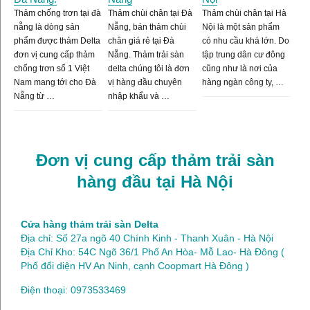
Thảm chống trơn tại đà
Thảm chùi chân tại Đà
Thảm chùi chân tại Hà
nẵng là dòng sản
Nẵng, bán thảm chùi
Nội là một sản phẩm
phẩm được thảm Delta
chân giá rẻ tại Đà
có nhu cầu khá lớn. Do
đơn vị cung cấp thảm
Nẵng. Thảm trải sàn
tập trung dân cư đông
chống trơn số 1 Việt
delta chúng tôi là đơn
cũng như là nơi của
Nam mang tới cho Đà
vị hàng đầu chuyên
hàng ngàn công ty, …
Nẵng từ …
nhập khẩu và …
Đơn vị cung cấp thảm trải sàn
hàng đầu tại Hà Nội
Cửa hàng thảm trải sàn Delta
Địa chỉ: Số 27a ngõ 40 Chính Kinh - Thanh Xuân - Hà Nội
Địa Chỉ Kho: 54C Ngõ 36/1 Phố An Hòa- Mỗ Lao- Hà Đông (
Phố đối diện HV An Ninh, cạnh Coopmart Hà Đông )
Điện thoại: 0973533469