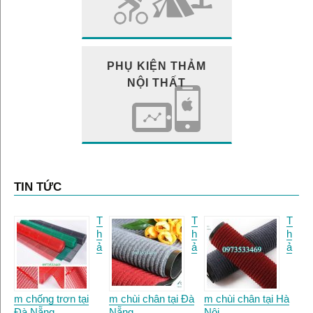
PHỤ KIỆN THẢM
NỘI THẤT
TIN TỨC
T
T
T
h
h
h
ả
ả
ả
m chống trơn tại
m chùi chân tại Đà
m chùi chân tại Hà
Đà Nẵng.
Nẵng
Nội