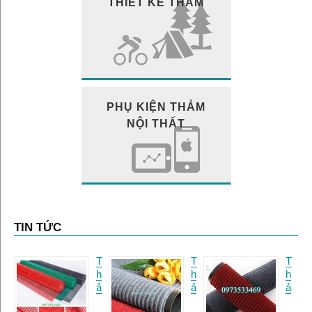
THIẾT KẾ THẢM
PHỤ KIỆN THẢM
NỘI THẤT
TIN TỨC
T
T
T
h
h
h
ả
ả
ả