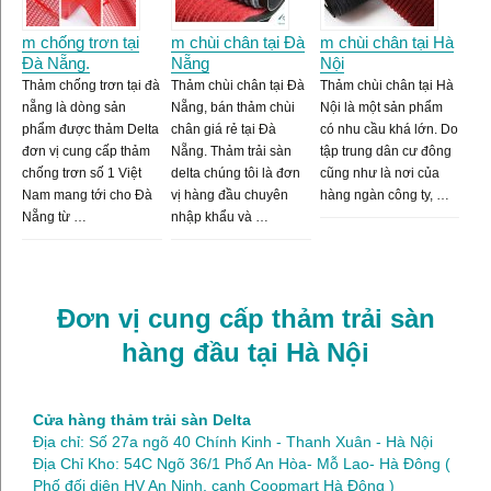
m chống trơn tại
m chùi chân tại Đà
m chùi chân tại Hà
Đà Nẵng.
Nẵng
Nội
Thảm chống trơn tại đà
Thảm chùi chân tại Đà
Thảm chùi chân tại Hà
nẵng là dòng sản
Nẵng, bán thảm chùi
Nội là một sản phẩm
phẩm được thảm Delta
chân giá rẻ tại Đà
có nhu cầu khá lớn. Do
đơn vị cung cấp thảm
Nẵng. Thảm trải sàn
tập trung dân cư đông
chống trơn số 1 Việt
delta chúng tôi là đơn
cũng như là nơi của
Nam mang tới cho Đà
vị hàng đầu chuyên
hàng ngàn công ty, …
Nẵng từ …
nhập khẩu và …
Đơn vị cung cấp thảm trải sàn
hàng đầu tại Hà Nội
Cửa hàng thảm trải sàn Delta
Địa chỉ: Số 27a ngõ 40 Chính Kinh - Thanh Xuân - Hà Nội
Địa Chỉ Kho: 54C Ngõ 36/1 Phố An Hòa- Mỗ Lao- Hà Đông (
Phố đối diện HV An Ninh, cạnh Coopmart Hà Đông )