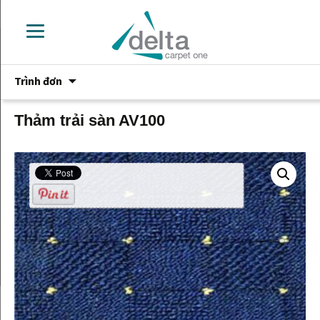
Chuyển
Trình đơn
đến
phần
nội
Thảm trải sàn AV100
dung