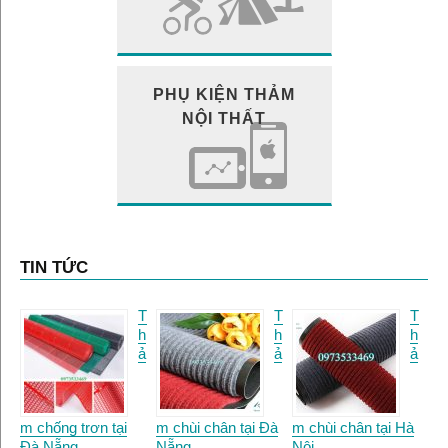
PHỤ KIỆN THẢM
NỘI THẤT
TIN TỨC
T
T
T
h
h
h
ả
ả
ả
m chống trơn tại
m chùi chân tại Đà
m chùi chân tại Hà
Đà Nẵng.
Nẵng
Nội