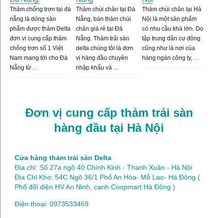
Thảm chống trơn tại đà
Thảm chùi chân tại Đà
Thảm chùi chân tại Hà
nẵng là dòng sản
Nẵng, bán thảm chùi
Nội là một sản phẩm
phẩm được thảm Delta
chân giá rẻ tại Đà
có nhu cầu khá lớn. Do
đơn vị cung cấp thảm
Nẵng. Thảm trải sàn
tập trung dân cư đông
chống trơn số 1 Việt
delta chúng tôi là đơn
cũng như là nơi của
Nam mang tới cho Đà
vị hàng đầu chuyên
hàng ngàn công ty, …
Nẵng từ …
nhập khẩu và …
Đơn vị cung cấp thảm trải sàn
hàng đầu tại Hà Nội
Cửa hàng thảm trải sàn Delta
Địa chỉ: Số 27a ngõ 40 Chính Kinh - Thanh Xuân - Hà Nội
Địa Chỉ Kho: 54C Ngõ 36/1 Phố An Hòa- Mỗ Lao- Hà Đông (
Phố đối diện HV An Ninh, cạnh Coopmart Hà Đông )
Điện thoại: 0973533469