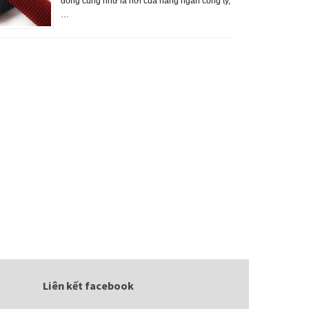
đông cũng như là nơi của hàng ngàn công ty,
…
Liên kết facebook