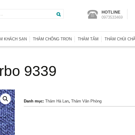
Tìm
HOTLINE
0973533469
kiếm
cho:
M KHÁCH SẠN
THẢM CHỐNG TRƠN
THẢM TẤM
THẢM CHÙI CH
m Wilton SA
Thảm Nhà Vệ Sinh
Thảm Tấm Basic
Thảm Chống T
m Trải Phòng KS
Thảm Trải Bể Bơi
Thảm Tấm Heritage
Thảm Nhà Vệ S
rbo 9339
m Len Axminster
Thảm Nhựa Lưới
Thảm Tấm Indonesia
Thảm Welcom
m Len Đặt Dệt
Thảm Tấm Interface
Thảm Nhựa Ga
m Đường Dẫn
Thảm Tấm Malaysia
Thảm Nhựa Lư
m Hành Lang
Thảm Tấm Thái Lan
Thảm Nhựa Rố
Danh mục:
Thảm Hà Lan
,
Thảm Văn Phòng
Thảm Tấm Tuntex
Thảm Sợi Tổng
Thảm Tấm U.A.E
Thảm Tấm Nhật Bản