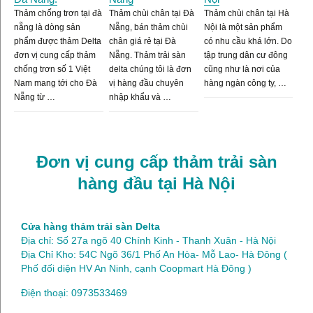
Thảm chống trơn tại đà
Thảm chùi chân tại Đà
Thảm chùi chân tại Hà
nẵng là dòng sản
Nẵng, bán thảm chùi
Nội là một sản phẩm
phẩm được thảm Delta
chân giá rẻ tại Đà
có nhu cầu khá lớn. Do
đơn vị cung cấp thảm
Nẵng. Thảm trải sàn
tập trung dân cư đông
chống trơn số 1 Việt
delta chúng tôi là đơn
cũng như là nơi của
Nam mang tới cho Đà
vị hàng đầu chuyên
hàng ngàn công ty, …
Nẵng từ …
nhập khẩu và …
Đơn vị cung cấp thảm trải sàn
hàng đầu tại Hà Nội
Cửa hàng thảm trải sàn Delta
Địa chỉ: Số 27a ngõ 40 Chính Kinh - Thanh Xuân - Hà Nội
Địa Chỉ Kho: 54C Ngõ 36/1 Phố An Hòa- Mỗ Lao- Hà Đông (
Phố đối diện HV An Ninh, cạnh Coopmart Hà Đông )
Điện thoại: 0973533469