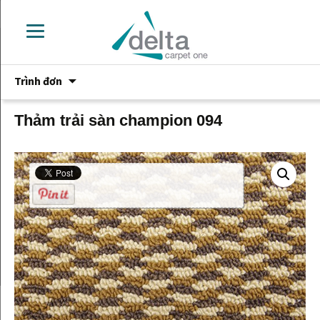
Chuyển
Trình đơn
đến
phần
nội
Thảm trải sàn champion 094
dung