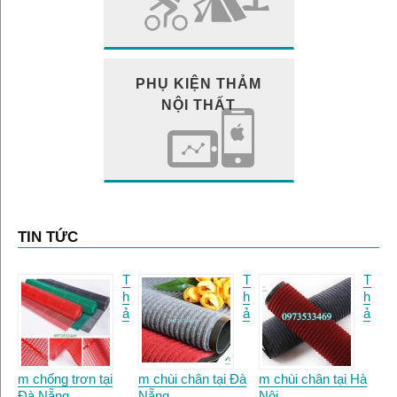
PHỤ KIỆN THẢM
NỘI THẤT
TIN TỨC
T
T
T
h
h
h
ả
ả
ả
m chống trơn tại
m chùi chân tại Đà
m chùi chân tại Hà
Đà Nẵng.
Nẵng
Nội