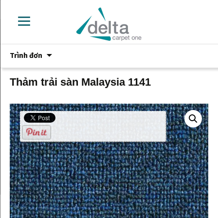
Chuyển
Trình đơn
đến
phần
nội
Thảm trải sàn Malaysia 1141
dung