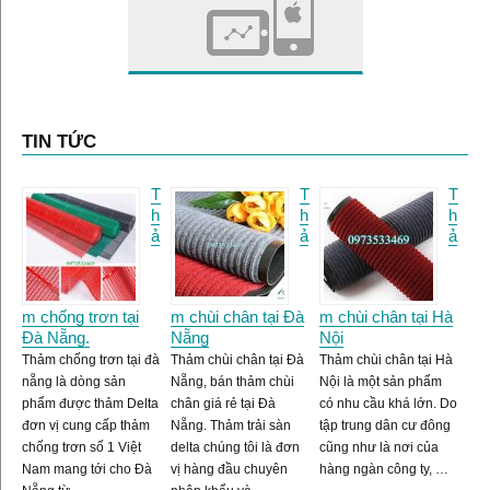
TIN TỨC
T
T
T
h
h
h
ả
ả
ả
m chống trơn tại
m chùi chân tại Đà
m chùi chân tại Hà
Đà Nẵng.
Nẵng
Nội
Thảm chống trơn tại đà
Thảm chùi chân tại Đà
Thảm chùi chân tại Hà
nẵng là dòng sản
Nẵng, bán thảm chùi
Nội là một sản phẩm
phẩm được thảm Delta
chân giá rẻ tại Đà
có nhu cầu khá lớn. Do
đơn vị cung cấp thảm
Nẵng. Thảm trải sàn
tập trung dân cư đông
chống trơn số 1 Việt
delta chúng tôi là đơn
cũng như là nơi của
Nam mang tới cho Đà
vị hàng đầu chuyên
hàng ngàn công ty, …