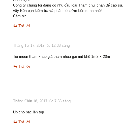
Công ty chúng tôi đang có nhu cầu loại Thảm chùi chân đế cao su.
vậy Bên bạn kiểm tra và phản hổi sớm bên mình nhé!
Cám ơn
Trả lời
Tháng Tư 17, 2017 lúc 12:38 sáng
Toi muon tham khao giá tham nhua gai mit khổ 1m2 × 20m
Trả lời
Tháng Chín 18, 2017 lúc 7:56 sáng
Up cho bác lên top
Trả lời