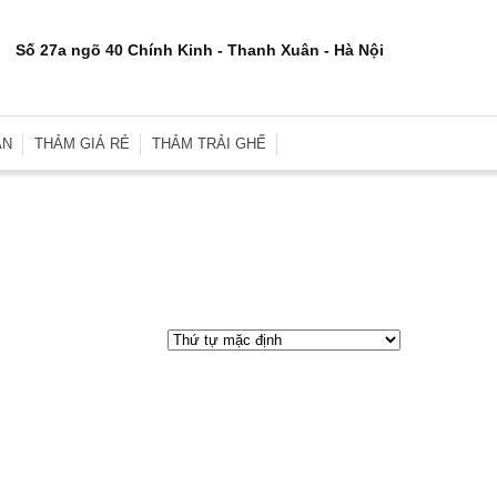
Số 27a ngõ 40 Chính Kinh - Thanh Xuân - Hà Nội
ÂN
THẢM GIÁ RẺ
THẢM TRẢI GHẾ
rơn
Thảm Trải Sàn Giá Rẻ
Thảm Trải Ghế Gỗ
inh
Thảm Trải Sàn Cũ
Đệm Ghế
e
Thảm Trải Nhà Xưởng
Gối Sofa
i
Thảm Trải Sự Kiện
Gối Ôm Văn Phòng
ới
Thảm Tập Yoga
Gối Ngủ
i
 Hợp